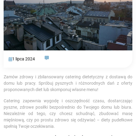
1 lipca 2024
Zamów zdrowy i zbilansowany catering dietetyczny z dostawą do
domu lub pracy. Spróbuj pysznych i różnorodnych dań z oferty
proponowanych diet lub skomponuj własne menu!
Catering zapewnia wygodę i oszczędność czasu, dostarczając
pyszne, zdrowe posiłki bezpośrednio do Twojego domu lub biura.
Niezależnie od tego, czy chcesz schudnąć, zbudować masę
mięśniową, czy po prostu zdrowo się odżywiać – diety pudełkowe
spełnią Twoje oczekiwania.