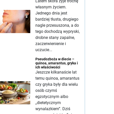
Latem skóra żyje trochę
własnym życiem.
Jednego dnia jest
bardziej tłusta, drugiego
nagle przesuszona, a do
tego dochodzą wypryski,
drobne stany zapalne,
zaczerwienienie i
uczucie...
Pseudozboża w diecie –
quinoa, amarantus, gryka i
ich właściwości
Jeszcze kilkanaście lat
temu quinoa, amarantus
czy gryka były dla wielu
osób czymś
egzotycznym albo
„dietetycznym
wynalazkiem”. Dziś