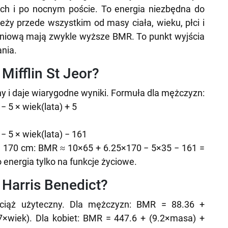
ch i po nocnym poście. To energia niezbędna do
eży przede wszystkim od masy ciała, wieku, płci i
śniową mają zwykle wyższe BMR. To punkt wyjścia
nia.
ifflin St Jeor?
ny i daje wiarygodne wyniki. Formuła dla mężczyzn:
 5 × wiek(lata) + 5
 5 × wiek(lata) − 161
kg, 170 cm: BMR ≈ 10×65 + 6.25×170 − 5×35 − 161 =
 energia tylko na funkcje życiowe.
Harris Benedict?
 wciąż użyteczny. Dla mężczyzn: BMR = 88.36 +
7×wiek). Dla kobiet: BMR = 447.6 + (9.2×masa) +