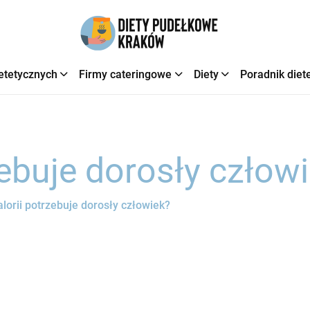
etetycznych
Firmy cateringowe
Diety
Poradnik diet
rzebuje dorosły człow
kalorii potrzebuje dorosły człowiek?