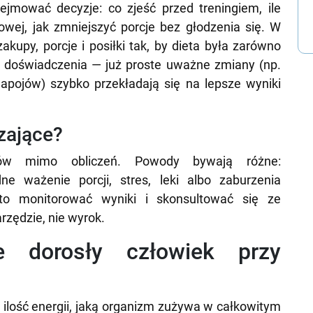
mować decyzje: co zjeść przed treningiem, ile
wej, jak zmniejszyć porcje bez głodzenia się. W
upy, porcje i posiłki tak, by dieta była zarówno
 doświadczenia — już proste uważne zmiany (np.
apojów) szybko przekładają się na lepsze wyniki
czające?
tów mimo obliczeń. Powody bywają różne:
ne ważenie porcji, stres, leki albo zaburzenia
to monitorować wyniki i skonsultować się ze
narzędzie, nie wyrok.
uje dorosły człowiek przy
ilość energii, jaką organizm zużywa w całkowitym