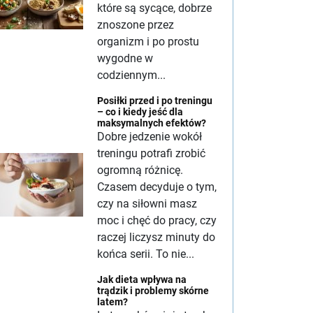
które są sycące, dobrze
znoszone przez
organizm i po prostu
wygodne w
codziennym...
Posiłki przed i po treningu
– co i kiedy jeść dla
maksymalnych efektów?
Dobre jedzenie wokół
treningu potrafi zrobić
ogromną różnicę.
Czasem decyduje o tym,
czy na siłowni masz
moc i chęć do pracy, czy
raczej liczysz minuty do
końca serii. To nie...
Jak dieta wpływa na
trądzik i problemy skórne
latem?