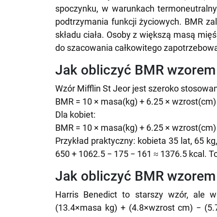
spoczynku, w warunkach termoneutralny
podtrzymania funkcji życiowych. BMR zal
składu ciała. Osoby z większą masą mię
do szacowania całkowitego zapotrzebowa
Jak obliczyć BMR wzorem M
Wzór Mifflin St Jeor jest szeroko stosowa
BMR = 10 × masa(kg) + 6.25 × wzrost(cm) −
Dla kobiet:
BMR = 10 × masa(kg) + 6.25 × wzrost(cm) −
Przykład praktyczny: kobieta 35 lat, 65 
650 + 1062.5 − 175 − 161 ≈ 1376.5 kcal. To
Jak obliczyć BMR wzorem 
Harris Benedict to starszy wzór, ale
(13.4×masa kg) + (4.8×wzrost cm) − (5.