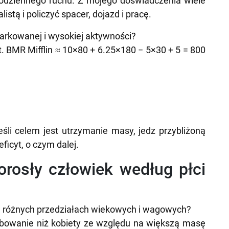
odziennego ruchu. Z mojego doświadczenia wiele
stą i policzyć spacer, dojazd i pracę.
miarkowanej i wysokiej aktywności?
t. BMR Mifflin ≈ 10×80 + 6.25×180 − 5×30 + 5 = 800
śli celem jest utrzymanie masy, jedz przybliżoną
ficyt, o czym dalej.
dorosły człowiek według płci
 w różnych przedziałach wiekowych i wagowych?
bowanie niż kobiety ze względu na większą masę