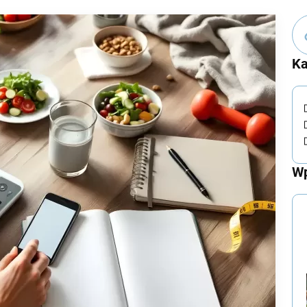
Ka
Wp