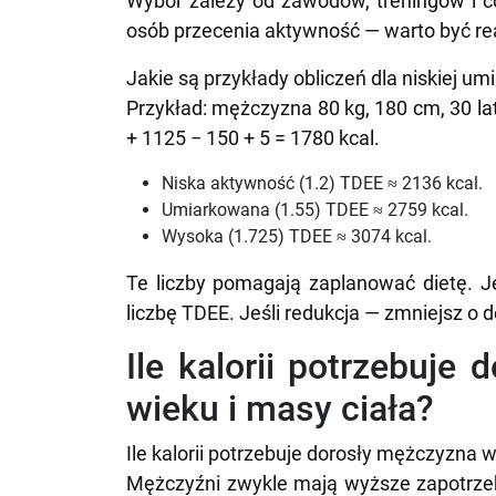
Wybór zależy od zawodów, treningów i c
osób przecenia aktywność — warto być reali
Jakie są przykłady obliczeń dla niskiej u
Przykład: mężczyzna 80 kg, 180 cm, 30 la
+ 1125 − 150 + 5 = 1780 kcal.
Niska aktywność (1.2) TDEE ≈ 2136 kcal.
Umiarkowana (1.55) TDEE ≈ 2759 kcal.
Wysoka (1.725) TDEE ≈ 3074 kcal.
Te liczby pomagają zaplanować dietę. Je
liczbę TDEE. Jeśli redukcja — zmniejsz o de
Ile kalorii potrzebuje 
wieku i masy ciała?
Ile kalorii potrzebuje dorosły mężczyzna
Mężczyźni zwykle mają wyższe zapotrze