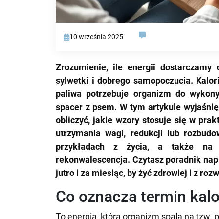
10 września 2025
Zrozumienie, ile energii dostarczamy 
sylwetki i dobrego samopoczucia. Kalori
paliwa potrzebuje organizm do wykon
spacer z psem. W tym artykule wyjaśnię,
obliczyć, jakie wzory stosuje się w prak
utrzymania wagi, redukcji lub rozbud
przykładach z życia, a także na s
rekonwalescencja. Czytasz poradnik napi
jutro i za miesiąc, by żyć zdrowiej i z ro
Co oznacza termin kalo
To energia, którą organizm spala na tzw. 