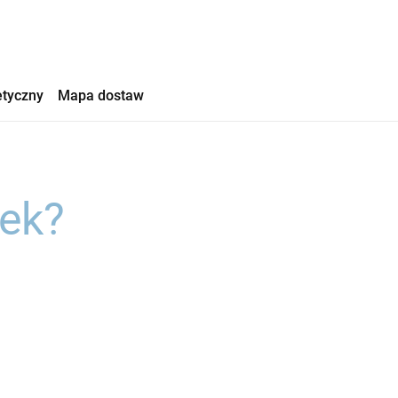
etyczny
Mapa dostaw
iek?