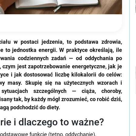
ciału w postaci jedzenia, to podstawa zdrowia,
e to jednostka energii. W praktyce określają, ile
ywania codziennych zadań — od oddychania po
 czym jest zapotrzebowanie energetyczne, jak je
tyce i jak dostosować liczbę kilokalorii do celów:
owy masy. Skupię się na użytecznych wzorach i
ytuacjach szczególnych — ciąża, choroby,
sany tak, by każdy mógł zrozumieć, co robić dziś,
zwagą podchodzić do diety.
rie i dlaczego to ważne?
podstawowe funkcje (tętno, oddychanie),