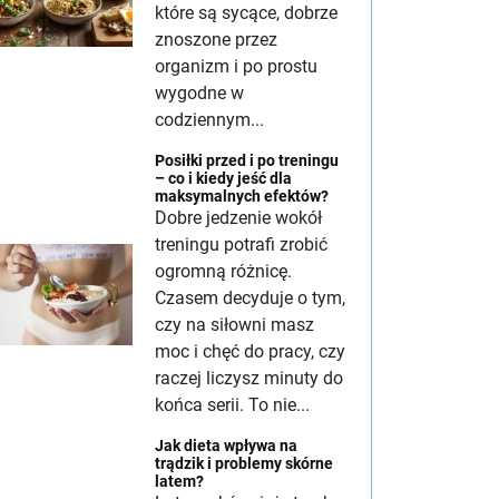
które są sycące, dobrze
znoszone przez
organizm i po prostu
wygodne w
codziennym...
Posiłki przed i po treningu
– co i kiedy jeść dla
maksymalnych efektów?
Dobre jedzenie wokół
treningu potrafi zrobić
ogromną różnicę.
Czasem decyduje o tym,
czy na siłowni masz
moc i chęć do pracy, czy
raczej liczysz minuty do
końca serii. To nie...
Jak dieta wpływa na
trądzik i problemy skórne
latem?