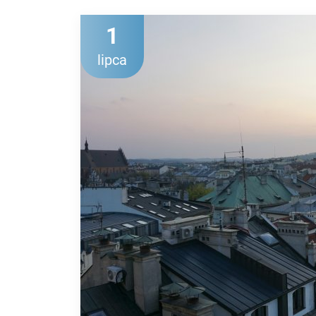
1
lipca