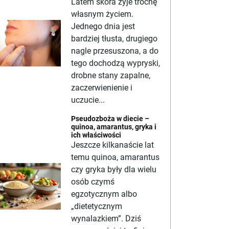
Latem skóra żyje trochę
własnym życiem.
Jednego dnia jest
bardziej tłusta, drugiego
nagle przesuszona, a do
tego dochodzą wypryski,
drobne stany zapalne,
zaczerwienienie i
uczucie...
Pseudozboża w diecie –
quinoa, amarantus, gryka i
ich właściwości
Jeszcze kilkanaście lat
temu quinoa, amarantus
czy gryka były dla wielu
osób czymś
egzotycznym albo
„dietetycznym
wynalazkiem”. Dziś