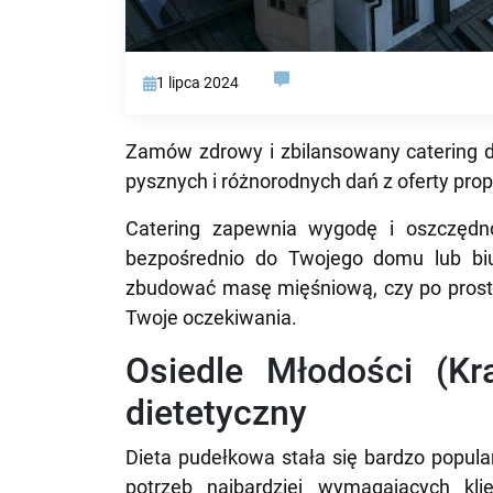
1 lipca 2024
Zamów zdrowy i zbilansowany catering d
pysznych i różnorodnych dań z oferty pr
Catering zapewnia wygodę i oszczędno
bezpośrednio do Twojego domu lub biu
zbudować masę mięśniową, czy po prostu
Twoje oczekiwania.
Osiedle Młodości (Kr
dietetyczny
Dieta pudełkowa stała się bardzo popula
potrzeb najbardziej wymagających kli