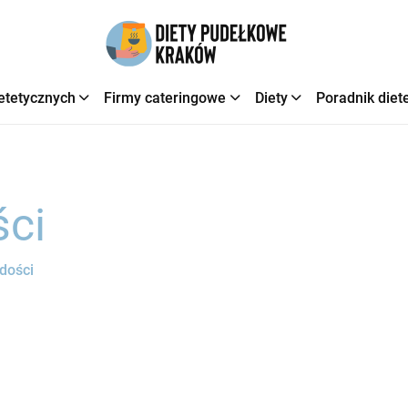
etetycznych
Firmy cateringowe
Diety
Poradnik diet
ści
dości