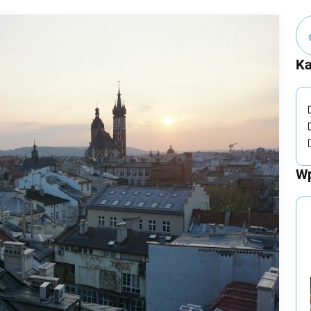
Ka
Wp