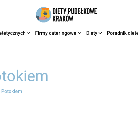
etetycznych
Firmy cateringowe
Diety
Poradnik diet
otokiem
d Potokiem