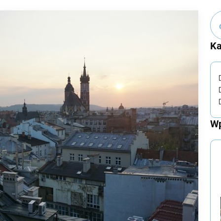
Ka
Wp