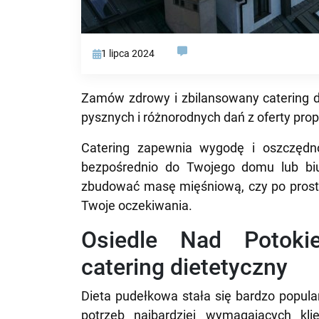
1 lipca 2024
Zamów zdrowy i zbilansowany catering d
pysznych i różnorodnych dań z oferty pr
Catering zapewnia wygodę i oszczędno
bezpośrednio do Twojego domu lub biu
zbudować masę mięśniową, czy po prostu
Twoje oczekiwania.
Osiedle Nad Potoki
catering dietetyczny
Dieta pudełkowa stała się bardzo popula
potrzeb najbardziej wymagających kli