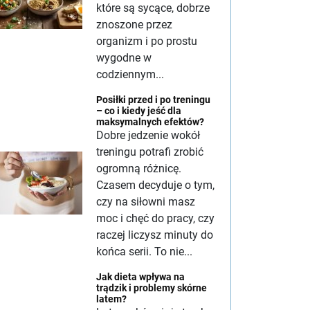
które są sycące, dobrze
znoszone przez
organizm i po prostu
wygodne w
codziennym...
Posiłki przed i po treningu
– co i kiedy jeść dla
maksymalnych efektów?
Dobre jedzenie wokół
treningu potrafi zrobić
ogromną różnicę.
Czasem decyduje o tym,
czy na siłowni masz
moc i chęć do pracy, czy
raczej liczysz minuty do
końca serii. To nie...
Jak dieta wpływa na
trądzik i problemy skórne
latem?