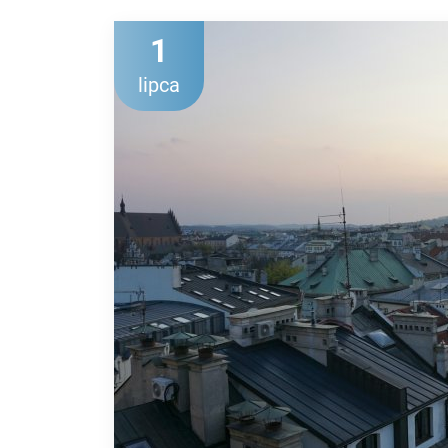
1
lipca