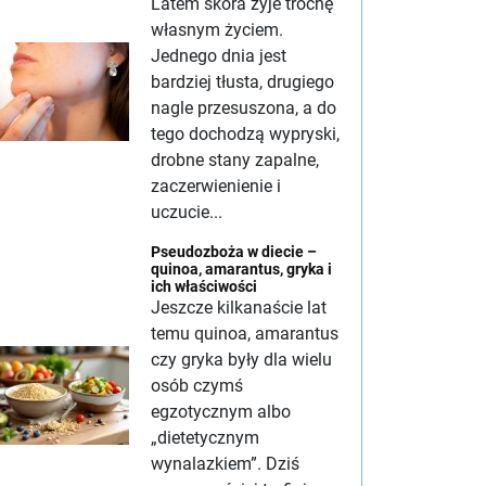
Latem skóra żyje trochę
własnym życiem.
Jednego dnia jest
bardziej tłusta, drugiego
nagle przesuszona, a do
tego dochodzą wypryski,
drobne stany zapalne,
zaczerwienienie i
uczucie...
Pseudozboża w diecie –
quinoa, amarantus, gryka i
ich właściwości
Jeszcze kilkanaście lat
temu quinoa, amarantus
czy gryka były dla wielu
osób czymś
egzotycznym albo
„dietetycznym
wynalazkiem”. Dziś