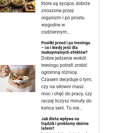
które są sycące, dobrze
znoszone przez
organizm i po prostu
wygodne w
codziennym...
Posiłki przed i po treningu
– co i kiedy jeść dla
maksymalnych efektów?
Dobre jedzenie wokół
treningu potrafi zrobić
ogromną różnicę.
Czasem decyduje o tym,
czy na siłowni masz
moc i chęć do pracy, czy
raczej liczysz minuty do
końca serii. To nie...
Jak dieta wpływa na
trądzik i problemy skórne
latem?