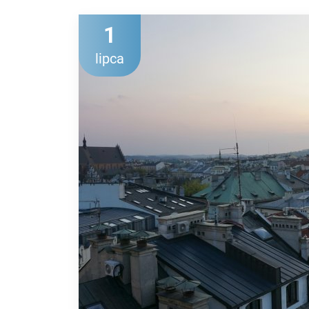
1
lipca