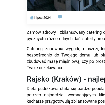
1 lipca 2024
Zamów zdrowy i zbilansowany catering d
pysznych i różnorodnych dań z oferty pr
Catering zapewnia wygodę i oszczędno
bezpośrednio do Twojego domu lub biu
zbudować masę mięśniową, czy po prostu
Twoje oczekiwania.
Rajsko (Kraków) - najle
Dieta pudełkowa stała się bardzo popula
potrzeb najbardziej wymagających kli
kucharze przygotowują zbilansowane posił