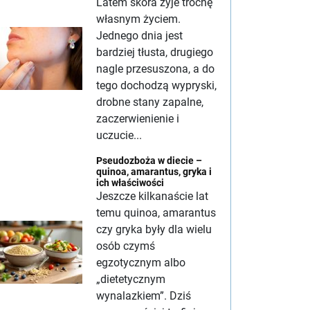
Latem skóra żyje trochę
własnym życiem.
Jednego dnia jest
bardziej tłusta, drugiego
nagle przesuszona, a do
tego dochodzą wypryski,
drobne stany zapalne,
zaczerwienienie i
uczucie...
Pseudozboża w diecie –
quinoa, amarantus, gryka i
ich właściwości
Jeszcze kilkanaście lat
temu quinoa, amarantus
czy gryka były dla wielu
osób czymś
egzotycznym albo
„dietetycznym
wynalazkiem”. Dziś