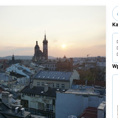
Ka
Wp