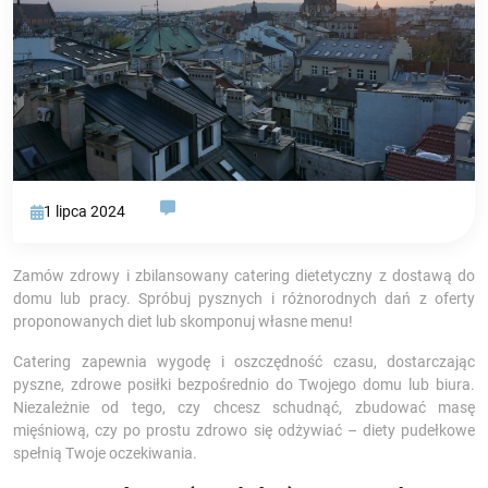
1 lipca 2024
Zamów zdrowy i zbilansowany catering dietetyczny z dostawą do
domu lub pracy. Spróbuj pysznych i różnorodnych dań z oferty
proponowanych diet lub skomponuj własne menu!
Catering zapewnia wygodę i oszczędność czasu, dostarczając
pyszne, zdrowe posiłki bezpośrednio do Twojego domu lub biura.
Niezależnie od tego, czy chcesz schudnąć, zbudować masę
mięśniową, czy po prostu zdrowo się odżywiać – diety pudełkowe
spełnią Twoje oczekiwania.