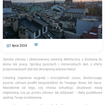
1 lipca 2024
Zamów zdrowy i zbilansowany catering dietetyczny z dostawą do
domu lub pracy. Spróbuj pysznych i różnorodnych dań z oferty
proponowanych diet lub skomponuj własne menu!
Catering zapewnia wygodę i oszczędność czasu, dostarczając
pyszne, zdrowe posiłki bezpośrednio do Twojego domu lub biura.
Niezależnie od tego, czy chcesz schudnąć, zbudować masę
mięśniową, czy po prostu zdrowo się odżywiać – diety pudełkowe
spełnią Twoje oczekiwania.