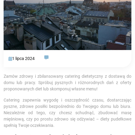
1 lipca 2024
Zamów zdrowy i zbilansowany catering dietetyczny z dostawą do
domu lub pracy. Spróbuj pysznych i różnorodnych dań z oferty
proponowanych diet lub skomponuj własne menu!
Catering zapewnia wygodę i oszczędność czasu, dostarczając
pyszne, zdrowe posiłki bezpośrednio do Twojego domu lub biura.
Niezależnie od tego, czy chcesz schudnąć, zbudować masę
mięśniową, czy po prostu zdrowo się odżywiać – diety pudełkowe
spełnią Twoje oczekiwania.