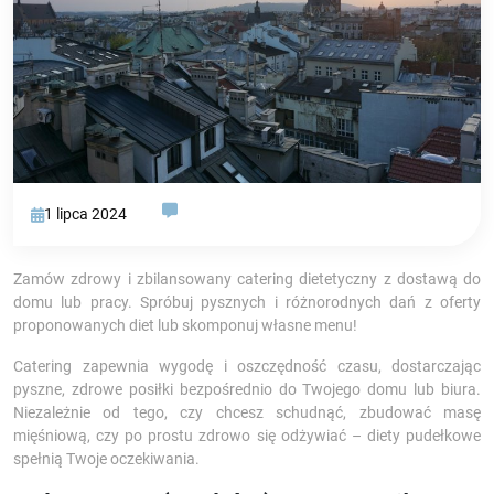
1 lipca 2024
Zamów zdrowy i zbilansowany catering dietetyczny z dostawą do
domu lub pracy. Spróbuj pysznych i różnorodnych dań z oferty
proponowanych diet lub skomponuj własne menu!
Catering zapewnia wygodę i oszczędność czasu, dostarczając
pyszne, zdrowe posiłki bezpośrednio do Twojego domu lub biura.
Niezależnie od tego, czy chcesz schudnąć, zbudować masę
mięśniową, czy po prostu zdrowo się odżywiać – diety pudełkowe
spełnią Twoje oczekiwania.