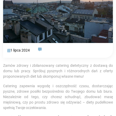
1 lipca 2024
Zamów zdrowy i zbilansowany catering dietetyczny z dostawą do
domu lub pracy. Spróbuj pysznych i różnorodnych dań z oferty
proponowanych diet lub skomponuj własne menu!
Catering zapewnia wygodę i oszczędność czasu, dostarczając
pyszne, zdrowe posiłki bezpośrednio do Twojego domu lub biura.
Niezależnie od tego, czy chcesz schudnąć, zbudować masę
mięśniową, czy po prostu zdrowo się odżywiać – diety pudełkowe
spełnią Twoje oczekiwania.