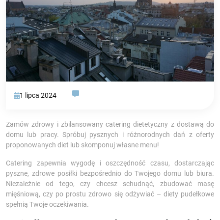
1 lipca 2024
Zamów zdrowy i zbilansowany catering dietetyczny z dostawą do
domu lub pracy. Spróbuj pysznych i różnorodnych dań z oferty
proponowanych diet lub skomponuj własne menu!
Catering zapewnia wygodę i oszczędność czasu, dostarczając
pyszne, zdrowe posiłki bezpośrednio do Twojego domu lub biura.
Niezależnie od tego, czy chcesz schudnąć, zbudować masę
mięśniową, czy po prostu zdrowo się odżywiać – diety pudełkowe
spełnią Twoje oczekiwania.