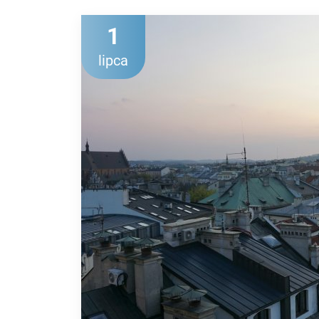
1
lipca