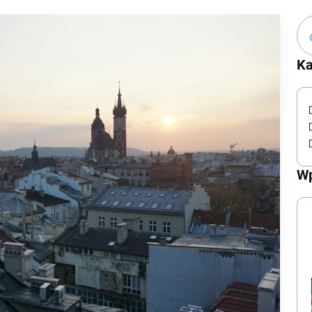
Ka
Wp