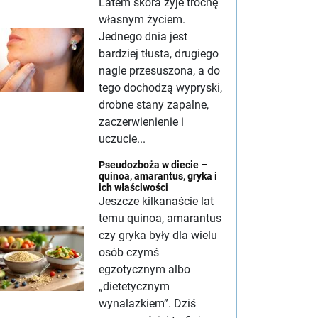
Latem skóra żyje trochę
własnym życiem.
Jednego dnia jest
bardziej tłusta, drugiego
nagle przesuszona, a do
tego dochodzą wypryski,
drobne stany zapalne,
zaczerwienienie i
uczucie...
Pseudozboża w diecie –
quinoa, amarantus, gryka i
ich właściwości
Jeszcze kilkanaście lat
temu quinoa, amarantus
czy gryka były dla wielu
osób czymś
egzotycznym albo
„dietetycznym
wynalazkiem”. Dziś