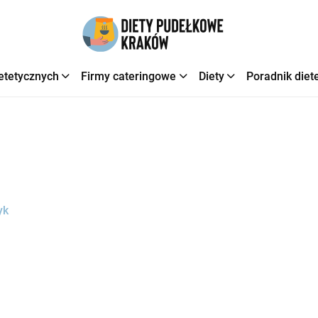
etetycznych
Firmy cateringowe
Diety
Poradnik diet
yk