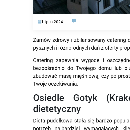
1 lipca 2024
Zamów zdrowy i zbilansowany catering d
pysznych i różnorodnych dań z oferty pr
Catering zapewnia wygodę i oszczędno
bezpośrednio do Twojego domu lub biu
zbudować masę mięśniową, czy po prostu
Twoje oczekiwania.
Osiedle Gotyk (Krak
dietetyczny
Dieta pudełkowa stała się bardzo popula
potrzeb najbardziej wymagających kli