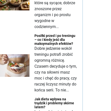
które są sycące, dobrze
znoszone przez
organizm i po prostu
wygodne w
codziennym...
Posiłki przed i po treningu
– co i kiedy jeść dla
maksymalnych efektów?
Dobre jedzenie wokół
treningu potrafi zrobić
ogromną różnicę.
Czasem decyduje o tym,
czy na siłowni masz
moc i chęć do pracy, czy
raczej liczysz minuty do
końca serii. To nie...
Jak dieta wpływa na
trądzik i problemy skórne
latem?