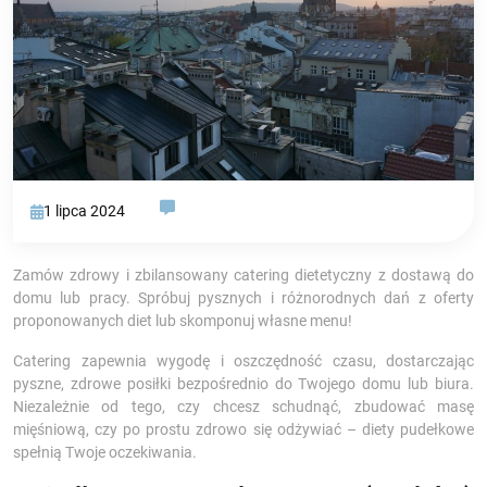
1 lipca 2024
Zamów zdrowy i zbilansowany catering dietetyczny z dostawą do
domu lub pracy. Spróbuj pysznych i różnorodnych dań z oferty
proponowanych diet lub skomponuj własne menu!
Catering zapewnia wygodę i oszczędność czasu, dostarczając
pyszne, zdrowe posiłki bezpośrednio do Twojego domu lub biura.
Niezależnie od tego, czy chcesz schudnąć, zbudować masę
mięśniową, czy po prostu zdrowo się odżywiać – diety pudełkowe
spełnią Twoje oczekiwania.