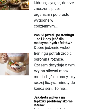
które są sycące, dobrze
znoszone przez
organizm i po prostu
wygodne w
codziennym...
Posiłki przed i po treningu
– co i kiedy jeść dla
maksymalnych efektów?
Dobre jedzenie wokół
treningu potrafi zrobić
ogromną różnicę.
Czasem decyduje o tym,
czy na siłowni masz
moc i chęć do pracy, czy
raczej liczysz minuty do
końca serii. To nie...
Jak dieta wpływa na
trądzik i problemy skórne
latem?