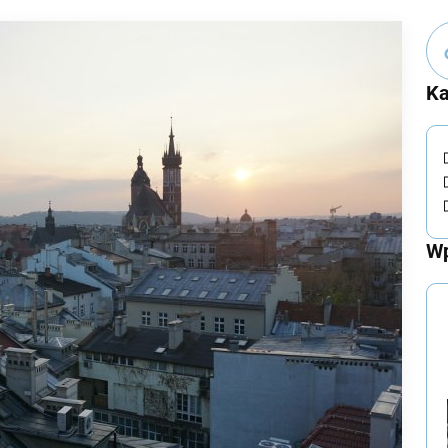
Ka
Wp