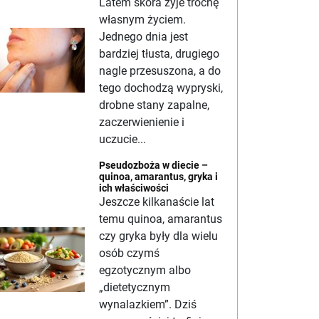
Latem skóra żyje trochę
własnym życiem.
Jednego dnia jest
bardziej tłusta, drugiego
nagle przesuszona, a do
tego dochodzą wypryski,
drobne stany zapalne,
zaczerwienienie i
uczucie...
Pseudozboża w diecie –
quinoa, amarantus, gryka i
ich właściwości
Jeszcze kilkanaście lat
temu quinoa, amarantus
czy gryka były dla wielu
osób czymś
egzotycznym albo
„dietetycznym
wynalazkiem”. Dziś