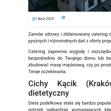
1 lipca 2024
Zamów zdrowy i zbilansowany catering d
pysznych i różnorodnych dań z oferty pr
Catering zapewnia wygodę i oszczędno
bezpośrednio do Twojego domu lub biu
zbudować masę mięśniową, czy po prostu
Twoje oczekiwania.
Cichy Kącik (Krakó
dietetyczny
Dieta pudełkowa stała się bardzo popula
potrzeb najbardziej wymagających kli