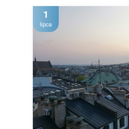
1
lipca