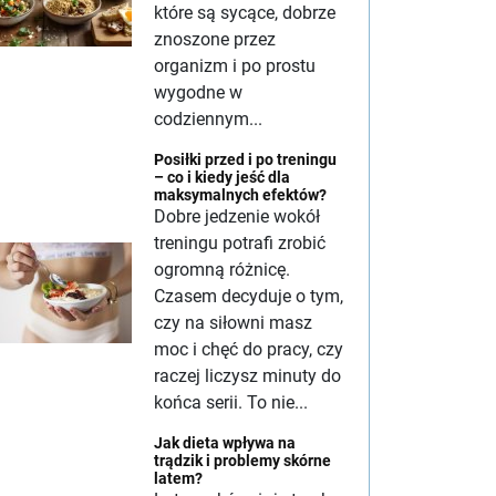
które są sycące, dobrze
znoszone przez
organizm i po prostu
wygodne w
codziennym...
Posiłki przed i po treningu
– co i kiedy jeść dla
maksymalnych efektów?
Dobre jedzenie wokół
treningu potrafi zrobić
ogromną różnicę.
Czasem decyduje o tym,
czy na siłowni masz
moc i chęć do pracy, czy
raczej liczysz minuty do
końca serii. To nie...
Jak dieta wpływa na
trądzik i problemy skórne
latem?