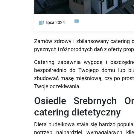
1 lipca 2024
Zamów zdrowy i zbilansowany catering d
pysznych i różnorodnych dań z oferty pr
Catering zapewnia wygodę i oszczędno
bezpośrednio do Twojego domu lub biu
zbudować masę mięśniową, czy po prostu
Twoje oczekiwania.
Osiedle Srebrnych O
catering dietetyczny
Dieta pudełkowa stała się bardzo popula
potrzeb najbardziej wymagających kli