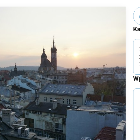
Ka
Wp