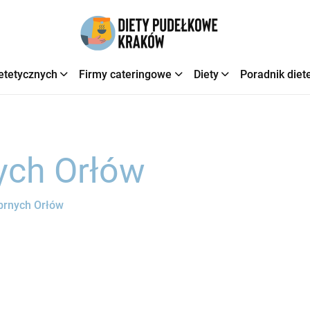
etetycznych
Firmy cateringowe
Diety
Poradnik diet
ych Orłów
brnych Orłów