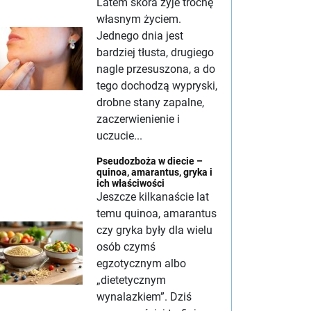
Latem skóra żyje trochę
własnym życiem.
Jednego dnia jest
bardziej tłusta, drugiego
nagle przesuszona, a do
tego dochodzą wypryski,
drobne stany zapalne,
zaczerwienienie i
uczucie...
Pseudozboża w diecie –
quinoa, amarantus, gryka i
ich właściwości
Jeszcze kilkanaście lat
temu quinoa, amarantus
czy gryka były dla wielu
osób czymś
egzotycznym albo
„dietetycznym
wynalazkiem”. Dziś