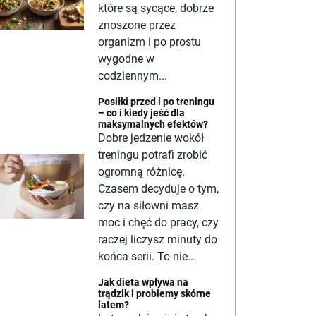
które są sycące, dobrze
znoszone przez
organizm i po prostu
wygodne w
codziennym...
Posiłki przed i po treningu
– co i kiedy jeść dla
maksymalnych efektów?
Dobre jedzenie wokół
treningu potrafi zrobić
ogromną różnicę.
Czasem decyduje o tym,
czy na siłowni masz
moc i chęć do pracy, czy
raczej liczysz minuty do
końca serii. To nie...
Jak dieta wpływa na
trądzik i problemy skórne
latem?