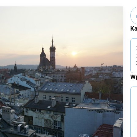
Ka
Wp