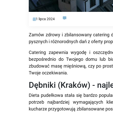
1 lipca 2024
Zamów zdrowy i zbilansowany catering d
pysznych i różnorodnych dań z oferty pr
Catering zapewnia wygodę i oszczędno
bezpośrednio do Twojego domu lub biu
zbudować masę mięśniową, czy po prostu
Twoje oczekiwania.
Dębniki (Kraków) - najl
Dieta pudełkowa stała się bardzo popula
potrzeb najbardziej wymagających kli
kucharze przygotowują zbilansowane posił