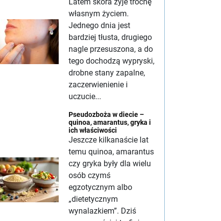
Latem skóra żyje trochę
własnym życiem.
Jednego dnia jest
bardziej tłusta, drugiego
nagle przesuszona, a do
tego dochodzą wypryski,
drobne stany zapalne,
zaczerwienienie i
uczucie...
Pseudozboża w diecie –
quinoa, amarantus, gryka i
ich właściwości
Jeszcze kilkanaście lat
temu quinoa, amarantus
czy gryka były dla wielu
osób czymś
egzotycznym albo
„dietetycznym
wynalazkiem”. Dziś