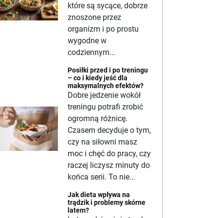
które są sycące, dobrze
znoszone przez
organizm i po prostu
wygodne w
codziennym...
Posiłki przed i po treningu
– co i kiedy jeść dla
maksymalnych efektów?
Dobre jedzenie wokół
treningu potrafi zrobić
ogromną różnicę.
Czasem decyduje o tym,
czy na siłowni masz
moc i chęć do pracy, czy
raczej liczysz minuty do
końca serii. To nie...
Jak dieta wpływa na
trądzik i problemy skórne
latem?