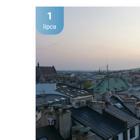
1
lipca