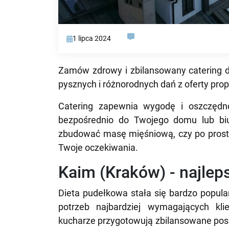
1 lipca 2024
Zamów zdrowy i zbilansowany catering d
pysznych i różnorodnych dań z oferty pr
Catering zapewnia wygodę i oszczędno
bezpośrednio do Twojego domu lub biu
zbudować masę mięśniową, czy po prostu
Twoje oczekiwania.
Kaim (Kraków) - najlep
Dieta pudełkowa stała się bardzo popula
potrzeb najbardziej wymagających kli
kucharze przygotowują zbilansowane posił