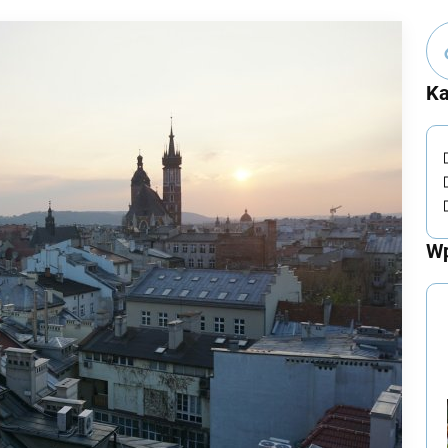
Ka
Wp