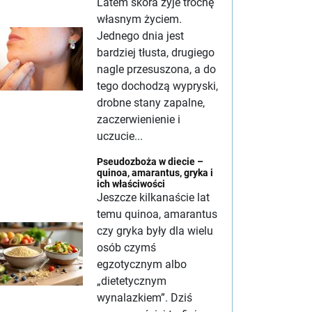
Latem skóra żyje trochę
własnym życiem.
Jednego dnia jest
bardziej tłusta, drugiego
nagle przesuszona, a do
tego dochodzą wypryski,
drobne stany zapalne,
zaczerwienienie i
uczucie...
Pseudozboża w diecie –
quinoa, amarantus, gryka i
ich właściwości
Jeszcze kilkanaście lat
temu quinoa, amarantus
czy gryka były dla wielu
osób czymś
egzotycznym albo
„dietetycznym
wynalazkiem”. Dziś