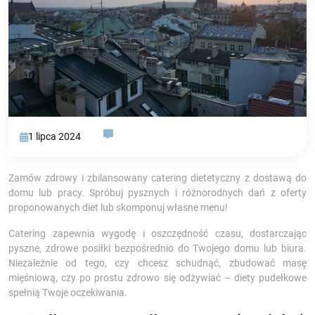
1 lipca 2024
Zamów zdrowy i zbilansowany catering dietetyczny z dostawą do
domu lub pracy. Spróbuj pysznych i różnorodnych dań z oferty
proponowanych diet lub skomponuj własne menu!
Catering zapewnia wygodę i oszczędność czasu, dostarczając
pyszne, zdrowe posiłki bezpośrednio do Twojego domu lub biura.
Niezależnie od tego, czy chcesz schudnąć, zbudować masę
mięśniową, czy po prostu zdrowo się odżywiać – diety pudełkowe
spełnią Twoje oczekiwania.