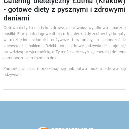
Catering dietetyczny Łutnia (Kraków)
- gotowe diety z pysznymi i zdrowymi
daniami
Gotowe diety to nie tylko zdrowe, ale również wyjątkowo smaczne
posiłki. Firmy cateringowe dbają o to, aby każdy zestaw był bogaty
w niezbędne składniki odżywcze i witaminy, a jednocześnie
zachwycał smakiem. Dzięki temu zdrowe odżywianie staje się
prawdziwą przyjemnością, a Ty możesz cieszyć się energią i dobrym
samopoczuciem każdego dnia.
Zamów już dziś i przekonaj się, jak łatwo można zdrowo się
odżywiać.