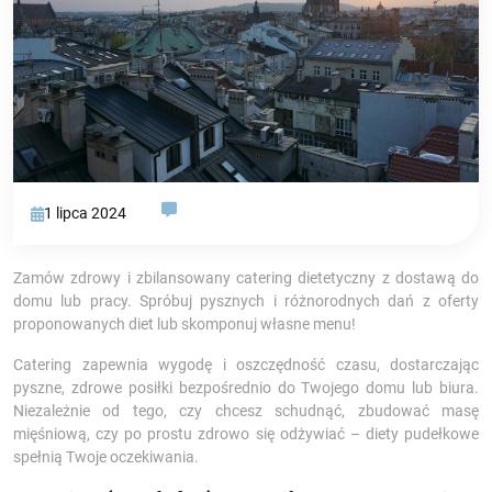
1 lipca 2024
Zamów zdrowy i zbilansowany catering dietetyczny z dostawą do
domu lub pracy. Spróbuj pysznych i różnorodnych dań z oferty
proponowanych diet lub skomponuj własne menu!
Catering zapewnia wygodę i oszczędność czasu, dostarczając
pyszne, zdrowe posiłki bezpośrednio do Twojego domu lub biura.
Niezależnie od tego, czy chcesz schudnąć, zbudować masę
mięśniową, czy po prostu zdrowo się odżywiać – diety pudełkowe
spełnią Twoje oczekiwania.