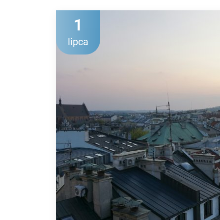
1
lipca