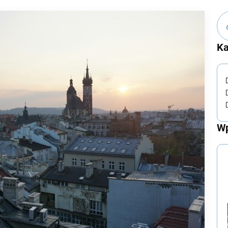
Ka
Wp