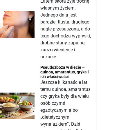
Latem skóra żyje trochę
własnym życiem.
Jednego dnia jest
bardziej tłusta, drugiego
nagle przesuszona, a do
tego dochodzą wypryski,
drobne stany zapalne,
zaczerwienienie i
uczucie...
Pseudozboża w diecie –
quinoa, amarantus, gryka i
ich właściwości
Jeszcze kilkanaście lat
temu quinoa, amarantus
czy gryka były dla wielu
osób czymś
egzotycznym albo
„dietetycznym
wynalazkiem”. Dziś