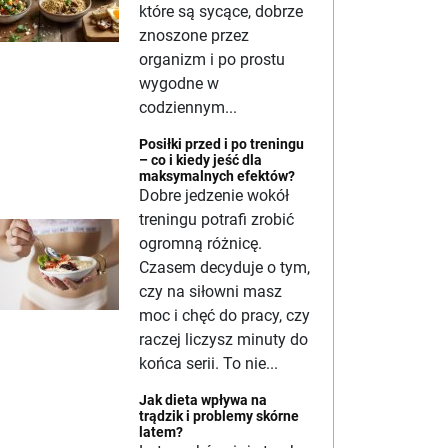
które są sycące, dobrze
znoszone przez
organizm i po prostu
wygodne w
codziennym...
Posiłki przed i po treningu
– co i kiedy jeść dla
maksymalnych efektów?
Dobre jedzenie wokół
treningu potrafi zrobić
ogromną różnicę.
Czasem decyduje o tym,
czy na siłowni masz
moc i chęć do pracy, czy
raczej liczysz minuty do
końca serii. To nie...
Jak dieta wpływa na
trądzik i problemy skórne
latem?