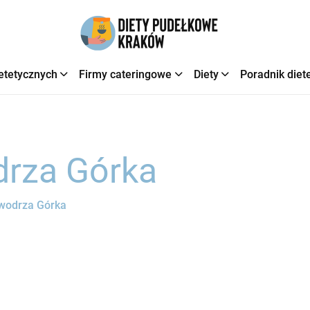
etetycznych
Firmy cateringowe
Diety
Poradnik diet
drza Górka
owodrza Górka