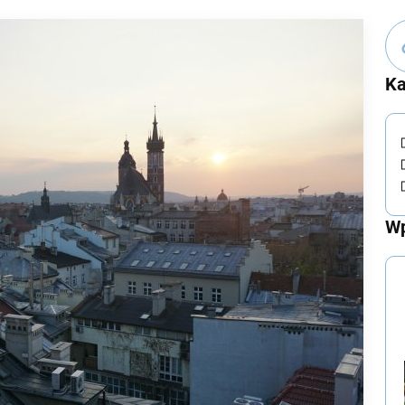
Ka
Wp