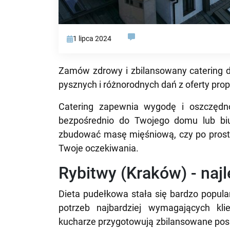
1 lipca 2024
Zamów zdrowy i zbilansowany catering d
pysznych i różnorodnych dań z oferty pr
Catering zapewnia wygodę i oszczędno
bezpośrednio do Twojego domu lub biu
zbudować masę mięśniową, czy po prostu
Twoje oczekiwania.
Rybitwy (Kraków) - najl
Dieta pudełkowa stała się bardzo popula
potrzeb najbardziej wymagających kli
kucharze przygotowują zbilansowane posił