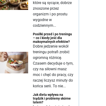
które są sycące, dobrze
znoszone przez
organizm i po prostu
wygodne w
codziennym...
Posiłki przed i po treningu
– co i kiedy jeść dla
maksymalnych efektów?
Dobre jedzenie wokół
treningu potrafi zrobić
ogromną różnicę.
Czasem decyduje o tym,
czy na siłowni masz
moc i chęć do pracy, czy
raczej liczysz minuty do
końca serii. To nie...
Jak dieta wpływa na
trądzik i problemy skórne
latem?