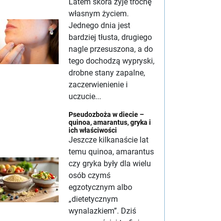
Latem skóra żyje trochę
własnym życiem.
Jednego dnia jest
bardziej tłusta, drugiego
nagle przesuszona, a do
tego dochodzą wypryski,
drobne stany zapalne,
zaczerwienienie i
uczucie...
Pseudozboża w diecie –
quinoa, amarantus, gryka i
ich właściwości
Jeszcze kilkanaście lat
temu quinoa, amarantus
czy gryka były dla wielu
osób czymś
egzotycznym albo
„dietetycznym
wynalazkiem”. Dziś