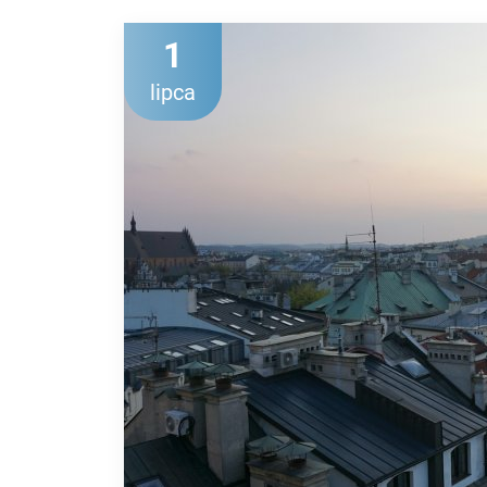
1
lipca