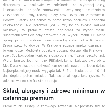
dietetyczny w Krakowie w zależności od wybranej diety,
kaloryczności i długości zamówienia – ceny mogą się różnić w
zależności od firmy, rodzaju diety oraz liczby dni zamówienia.
Porównuj oferty tak samo: ta sama liczba posiłków i podobna
kaloryczność. Nie porównuj „od X zł”, bo to zwykle wariant
minimalny. W premium często dopłacasz za wybór menu.
SuperMenu rozdziela ceny gotowych diet i wyboru menu. FitKalorie
opisuje poziomy wyboru menu i szeroką liczbę diet w Krakowie.
Druga rzecz to dowóz. W Krakowie różnice między dzielnicami
bywają duże. MediDieta publikuje godziny dostaw dla Krakowa i
stref. Suvibox podaje konkretne okno poranne. Trzecia rzecz to test.
W premium test jest normalny. FitKalorie komunikuje zestaw próbny.
MediDieta wskazuje możliwość zamówienia nawet na jeden dzień.
Najbezpieczniejszy model wygląda tak: 3–5 dni testu, potem 10–14
dni, dopiero potem miesiąc. Taki schemat ogranicza ryzyko, że
utkniesz w diecie, która Ci nie pasuje.
Skład, alergeny i zdrowe minimum w
cateringu premium
Premium nie zastępuje zdrowego rozsądku. Najprostszy filtr to