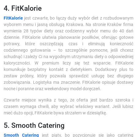
4. FitKalorie
FitKalorie
jest czwarte, bo łączy duży wybór diet z rozbudowanym
wyborem menu i jasną obsługą Krakowa. Na stronie Kraków firma
wymienia 28 typów diety oraz codzienny wybór menu do 40 dań
dziennie. FitKalorie ułatwia planowanie posiłków, oferując gotowe
potrawy, które oszczędzają czas i eliminują konieczność
codziennego gotowania – to szczególnie pomocne, jeśli chcesz
schudnąć i zależy Ci na wygodnym utrzymaniu diety o odpowiedniej
kaloryczności. W premium liczy się też wsparcie. FitKalorie
komunikuje bezpłatny kontakt z dietetykiem. Dodatkowy plus to
zestaw próbny, który pozwala sprawdzić usługę bez długiego
zobowiązania. Logistyka ma znaczenie. FitKalorie opisuje dostawy
nocne i poranne oraz weekendowy model doręczeń.
Czwarte miejsce wynika z tego, że oferta jest bardzo szeroka i
czasem wymaga chwili, aby wybrać właściwy wariant. Jeśli lubisz
mieć dużo opcji, FitKalorie bywa strzałem w dziesiątkę.
5. Smooth Catering
Smooth Catering
jest piąty, bo pozycjonuje się jako catering