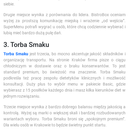
siebie.
Drugie miejsce wynika z porównania do lidera. BistroBox oceniam
wyżej za prostszą komunikację miejską i wrażenie „od wejścia”.
SuperMenu potrafi wygrać u osób, które chcą codziennie wybierać i
lubią mieć bardzo dużą pulę dań.
3. Torba Smaku
Torba Smaku
jest trzecia, bo mocno akcentuje jakość składników i
organizację transportu. Na stronie Kraków firma pisze o ciągu
chłodniczym w dostawie oraz o braku konserwantów. To jest
standard premium, bo świeżość ma znaczenie. Torba Smaku
podkreśla też pracę zespołu dietetyków klinicznych i możliwość
konsultacji. Duży plus to wybór menu w pakiecie Basic, gdzie
wybierasz z 15 posiłków każdego dnia i masz kilka kierunków diet w
jednym rozwiązaniu.
Trzecie miejsce wynika z bardzo dobrego balansu między jakością a
kontrolą. Wyżej są marki o większej skali i bardziej rozbudowanych
wariantach wyboru. Torba Smaku broni się „spokojnym premium”.
Dla wielu osób w Krakowie to będzie świetny punkt startu.