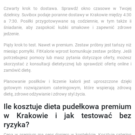
Czwarty krok to dostawa. Sprawdź okno czasowe w Twojej
dzielnicy. Suvibox podaje poranne dostawy w Krakowie między 4:30
a 7:30. Posiłki przygotowywane są codziennie, w tym także ii
śniadanie, aby zaspokoić kubki smakowe i zapewnić zdrowe
jedzenie.
Piąty krok to test. Nawet w premium. Zestaw próbny jest tańszy niż
miesiąc pomyłki. FitKalorie wprost komunikuje zestaw próbny. Jeśli
potrzebujesz pomocy lub masz pytania dotyczące oferty, możesz
skorzystać z konsultacji dietetycznej lub sprawdzić ofertę online i
zamówić dietę.
Planowanie posiłków i liczenie kalorii jest uproszczone dzięki
gotowym rozwiązaniom cateringowym, które wspierają zdrową
dietę, zdrowe odżywianie i zdrowy styl życia.
Ile kosztuje dieta pudełkowa premium
w Krakowie i jak testować bez
ryzyka?
Cena w premium ma sens dopiero w kontekście. Kosztuje catering