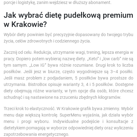
porcje i logistykę, zanim wejdziesz w dłuższy abonament.
Jak wybrać dietę pudełkową premium
w Krakowie?
Wybór diety powinien być precyzyjnie dopasowany do twojego trybu
życia, celów zdrowotnych i codziennego życia.
Zacznij od celu. Redukcja, utrzymanie wagi, trening, lepsza energia w
pracy. Dopiero potem wybieraj nazwę diety. „Keto” i „low carb” nie są
tym samym. „Low IG” bywa różnie rozumiane. Drugi krok to liczba
posiłków. Jeśli jesz w biurze, często wygodniejsze są 3–4 posiłki.
Jeśli masz problem z podjadaniem, 5 posiłków bywa prostsze do
utrzymania. BistroBox opisuje warianty 3, 4 i 5 posiłków. Dostępne
diety obejmują różne warianty, w tym opcje dla osób, które chcesz
schudnąć i są nastawione na zrzuceniu zbędnych kilogramów.
Trzeci krok to elastyczność. W Krakowie grafik bywa zmienny. Wybór
menu daje większą kontrolę. SuperMenu wyjaśnia, jak działa wybór
menu i progi wyboru. Indywidualne podejście i konsultacje z
dietetykiem pomagają w wyborze odpowiedniej diety oraz wyliczeniu
zapotrzebowania energetycznego.