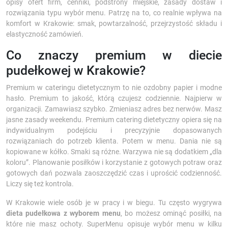
opisy ofert firm, cenniki, podstrony miejskie, zasady dostaw i
rozwiązania typu wybór menu. Patrzę na to, co realnie wpływa na
komfort w Krakowie: smak, powtarzalność, przejrzystość składu i
elastyczność zamówień.
Co znaczy premium w diecie
pudełkowej w Krakowie?
Premium w cateringu dietetycznym to nie ozdobny papier i modne
hasło. Premium to jakość, którą czujesz codziennie. Najpierw w
organizacji. Zamawiasz szybko. Zmieniasz adres bez nerwów. Masz
jasne zasady weekendu. Premium catering dietetyczny opiera się na
indywidualnym podejściu i precyzyjnie dopasowanych
rozwiązaniach do potrzeb klienta. Potem w menu. Dania nie są
kopiowane w kółko. Smaki są różne. Warzywa nie są dodatkiem „dla
koloru”. Planowanie posiłków i korzystanie z gotowych potraw oraz
gotowych dań pozwala zaoszczędzić czas i uprościć codzienność.
Liczy się też kontrola.
W Krakowie wiele osób je w pracy i w biegu. Tu często wygrywa
dieta pudełkowa z wyborem menu
, bo możesz ominąć posiłki, na
które nie masz ochoty. SuperMenu opisuje wybór menu w kilku