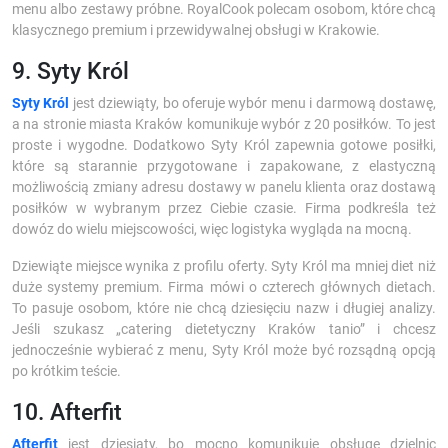
menu albo zestawy próbne. RoyalCook polecam osobom, które chcą
klasycznego premium i przewidywalnej obsługi w Krakowie.
9. Syty Król
Syty Król
jest dziewiąty, bo oferuje wybór menu i darmową dostawę,
a na stronie miasta Kraków komunikuje wybór z 20 posiłków. To jest
proste i wygodne. Dodatkowo Syty Król zapewnia gotowe posiłki,
które są starannie przygotowane i zapakowane, z elastyczną
możliwością zmiany adresu dostawy w panelu klienta oraz dostawą
posiłków w wybranym przez Ciebie czasie. Firma podkreśla też
dowóz do wielu miejscowości, więc logistyka wygląda na mocną.
Dziewiąte miejsce wynika z profilu oferty. Syty Król ma mniej diet niż
duże systemy premium. Firma mówi o czterech głównych dietach.
To pasuje osobom, które nie chcą dziesięciu nazw i długiej analizy.
Jeśli szukasz „catering dietetyczny Kraków tanio” i chcesz
jednocześnie wybierać z menu, Syty Król może być rozsądną opcją
po krótkim teście.
10. Afterfit
Afterfit
jest dziesiąty, bo mocno komunikuje obsługę dzielnic