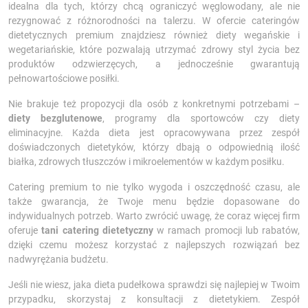
idealna dla tych, którzy chcą ograniczyć węglowodany, ale nie
rezygnować z różnorodności na talerzu. W ofercie cateringów
dietetycznych premium znajdziesz również diety wegańskie i
wegetariańskie, które pozwalają utrzymać zdrowy styl życia bez
produktów odzwierzęcych, a jednocześnie gwarantują
pełnowartościowe posiłki.
Nie brakuje też propozycji dla osób z konkretnymi potrzebami –
diety bezglutenowe
, programy dla sportowców czy diety
eliminacyjne. Każda dieta jest opracowywana przez zespół
doświadczonych dietetyków, którzy dbają o odpowiednią ilość
białka, zdrowych tłuszczów i mikroelementów w każdym posiłku.
Catering premium to nie tylko wygoda i oszczędność czasu, ale
także gwarancja, że Twoje menu będzie dopasowane do
indywidualnych potrzeb. Warto zwrócić uwagę, że coraz więcej firm
oferuje
tani catering dietetyczny
w ramach promocji lub rabatów,
dzięki czemu możesz korzystać z najlepszych rozwiązań bez
nadwyrężania budżetu.
Jeśli nie wiesz, jaka dieta pudełkowa sprawdzi się najlepiej w Twoim
przypadku, skorzystaj z konsultacji z dietetykiem. Zespół