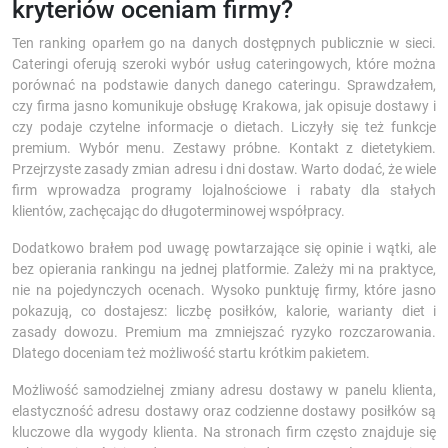
kryteriów oceniam firmy?
Ten ranking oparłem go na danych dostępnych publicznie w sieci.
Cateringi oferują szeroki wybór usług cateringowych, które można
porównać na podstawie danych danego cateringu. Sprawdzałem,
czy firma jasno komunikuje obsługę Krakowa, jak opisuje dostawy i
czy podaje czytelne informacje o dietach. Liczyły się też funkcje
premium. Wybór menu. Zestawy próbne. Kontakt z dietetykiem.
Przejrzyste zasady zmian adresu i dni dostaw. Warto dodać, że wiele
firm wprowadza programy lojalnościowe i rabaty dla stałych
klientów, zachęcając do długoterminowej współpracy.
Dodatkowo brałem pod uwagę powtarzające się opinie i wątki, ale
bez opierania rankingu na jednej platformie. Zależy mi na praktyce,
nie na pojedynczych ocenach. Wysoko punktuję firmy, które jasno
pokazują, co dostajesz: liczbę posiłków, kalorie, warianty diet i
zasady dowozu. Premium ma zmniejszać ryzyko rozczarowania.
Dlatego doceniam też możliwość startu krótkim pakietem.
Możliwość samodzielnej zmiany adresu dostawy w panelu klienta,
elastyczność adresu dostawy oraz codzienne dostawy posiłków są
kluczowe dla wygody klienta. Na stronach firm często znajduje się