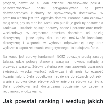
progach, nawet do 40 dań dziennie. Zbilansowane posiłki i
pełnowartościowe posiłki przygotowywane są przez
doświadczonych kucharzy ze sprawdzonych dostawców. W
premium ważna jest też logistyka dostaw. Poranne okna czasowe
mają sens, gdy są stabilne. MediDieta publikuje godziny dostaw dla
Krakowa. FitKalorie opisuje dostawy nocne i poranne oraz model
weekendowy. W segmencie premium doceniam też opiekę
dietetyczną i jasne opisy diet. Istnieje możliwość konsultacji
dietetycznej i wsparcia w wyborze odpowiedniej diety oraz
wyliczeniu zapotrzebowania energetycznego. To buduje zaufanie.
Na końcu jest zdrowy fundament. NCEŻ pokazuje prostą zasadę
talerza, gdzie połowę stanowią warzywa i owoce, najlepiej z
przewagą warzyw. Zdrowy catering premium zapewnia gwarancję
świeżości, wysoką wartość odżywczą i eliminuje konieczność
liczenia kalorii. Dieta pudełkowa nadaje się do różnych potrzeb i
wspiera zdrową dietę, zdrowe odżywianie oraz zdrowy styl życia.
Dieta pudełkowa jest dostarczana codziennie, co zapewnia
regularność w odżywianiu.
Jak powstał ranking i według jakich