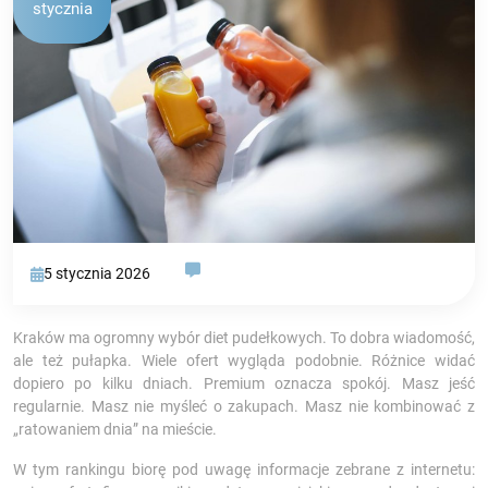
stycznia
5 stycznia 2026
Kraków ma ogromny wybór diet pudełkowych. To dobra wiadomość,
ale też pułapka. Wiele ofert wygląda podobnie. Różnice widać
dopiero po kilku dniach. Premium oznacza spokój. Masz jeść
regularnie. Masz nie myśleć o zakupach. Masz nie kombinować z
„ratowaniem dnia” na mieście.
W tym rankingu biorę pod uwagę informacje zebrane z internetu: