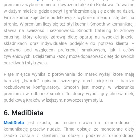
premium z wyborem menu i dowozem także do Krakowa. To ważne
w dużym mieście, gdzie apetyt i grafik zmieniają się z dnia na dzień.
Firma komunikuje dietę pudełkową z wyborem menu i listę diet na
stronie. W premium liczy się też styl kuchni. Smooth w komunikacji
stawia na świeżość i sezonowość. Smooth Catering to zdrowy
catering, który oferuje zdrową dietę opartą na wysokiej jakości
składnikach oraz indywidualne podejście do potrzeb klienta –
zarówno pod względem preferencji smakowych, jak i celów
żywieniowych. Dzięki temu każdy może dopasować dietę do swoich
oczekiwań i stylu życia.
Piąte miejsce wynika z porównania do marek wyżej, które mają
bardziej „twardo” opisane szczegóły ofert miejskich i bardzo
rozbudowane konfiguratory. Smooth jest mocny w wizerunku
premium i w odbiorze smaku. To dobry wybór, gdy chcesz dietę
pudełkową Kraków w lżejszym, nowoczesnym stylu.
6. MediDieta
MediDieta
jest szósta, bo mocno stawia na różnorodność i
komunikację przeciw nudzie. Firma opisuje, że monotonne diety
rzadko zostają z klientem na dłużej i podkreśla różnorodność