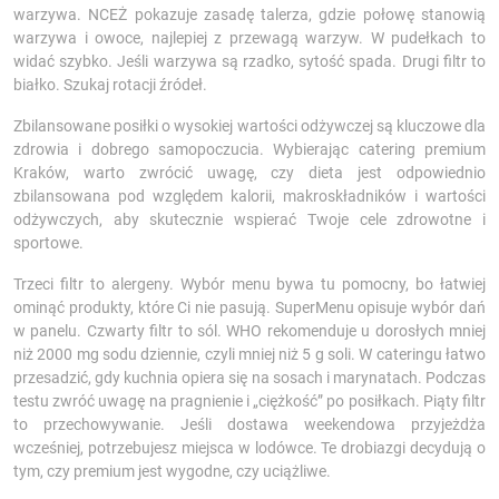
warzywa. NCEŻ pokazuje zasadę talerza, gdzie połowę stanowią
warzywa i owoce, najlepiej z przewagą warzyw. W pudełkach to
widać szybko. Jeśli warzywa są rzadko, sytość spada. Drugi filtr to
białko. Szukaj rotacji źródeł.
Zbilansowane posiłki o wysokiej wartości odżywczej są kluczowe dla
zdrowia i dobrego samopoczucia. Wybierając catering premium
Kraków, warto zwrócić uwagę, czy dieta jest odpowiednio
zbilansowana pod względem kalorii, makroskładników i wartości
odżywczych, aby skutecznie wspierać Twoje cele zdrowotne i
sportowe.
Trzeci filtr to alergeny. Wybór menu bywa tu pomocny, bo łatwiej
ominąć produkty, które Ci nie pasują. SuperMenu opisuje wybór dań
w panelu. Czwarty filtr to sól. WHO rekomenduje u dorosłych mniej
niż 2000 mg sodu dziennie, czyli mniej niż 5 g soli. W cateringu łatwo
przesadzić, gdy kuchnia opiera się na sosach i marynatach. Podczas
testu zwróć uwagę na pragnienie i „ciężkość” po posiłkach. Piąty filtr
to przechowywanie. Jeśli dostawa weekendowa przyjeżdża
wcześniej, potrzebujesz miejsca w lodówce. Te drobiazgi decydują o
tym, czy premium jest wygodne, czy uciążliwe.