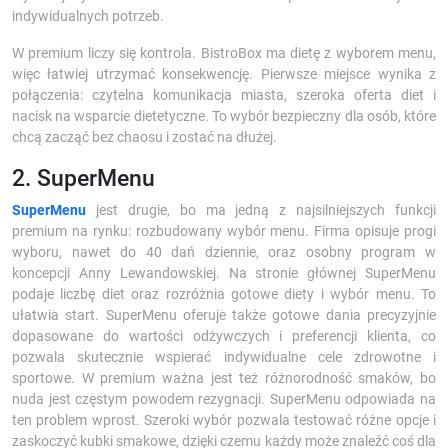
indywidualnych potrzeb.
W premium liczy się kontrola. BistroBox ma dietę z wyborem menu,
więc łatwiej utrzymać konsekwencję. Pierwsze miejsce wynika z
połączenia: czytelna komunikacja miasta, szeroka oferta diet i
nacisk na wsparcie dietetyczne. To wybór bezpieczny dla osób, które
chcą zacząć bez chaosu i zostać na dłużej.
2. SuperMenu
SuperMenu
jest drugie, bo ma jedną z najsilniejszych funkcji
premium na rynku: rozbudowany wybór menu. Firma opisuje progi
wyboru, nawet do 40 dań dziennie, oraz osobny program w
koncepcji Anny Lewandowskiej. Na stronie głównej SuperMenu
podaje liczbę diet oraz rozróżnia gotowe diety i wybór menu. To
ułatwia start. SuperMenu oferuje także gotowe dania precyzyjnie
dopasowane do wartości odżywczych i preferencji klienta, co
pozwala skutecznie wspierać indywidualne cele zdrowotne i
sportowe. W premium ważna jest też różnorodność smaków, bo
nuda jest częstym powodem rezygnacji. SuperMenu odpowiada na
ten problem wprost. Szeroki wybór pozwala testować różne opcje i
zaskoczyć kubki smakowe, dzięki czemu każdy może znaleźć coś dla