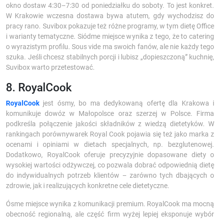
okno dostaw 4:30–7:30 od poniedziałku do soboty. To jest konkret.
W Krakowie wczesna dostawa bywa atutem, gdy wychodzisz do
pracy rano. Suvibox pokazuje też różne programy, w tym dietę Office
i warianty tematyczne. Siódme miejsce wynika z tego, że to catering
o wyrazistym profilu. Sous vide ma swoich fanów, ale nie każdy tego
szuka. Jeśli chcesz stabilnych porcji i lubisz „dopieszczoną” kuchnię,
Suvibox warto przetestować.
8. RoyalCook
RoyalCook
jest ósmy, bo ma dedykowaną ofertę dla Krakowa i
komunikuje dowóz w Małopolsce oraz szerzej w Polsce. Firma
podkreśla połączenie jakości składników z wiedzą dietetyków. W
rankingach porównywarek Royal Cook pojawia się też jako marka z
ocenami i opiniami w dietach specjalnych, np. bezglutenowej.
Dodatkowo, RoyalCook oferuje precyzyjnie dopasowane diety o
wysokiej wartości odżywczej, co pozwala dobrać odpowiednią dietę
do indywidualnych potrzeb klientów – zarówno tych dbających o
zdrowie, jak i realizujących konkretne cele dietetyczne.
Ósme miejsce wynika z komunikacji premium. RoyalCook ma mocną
obecność regionalną, ale część firm wyżej lepiej eksponuje wybór