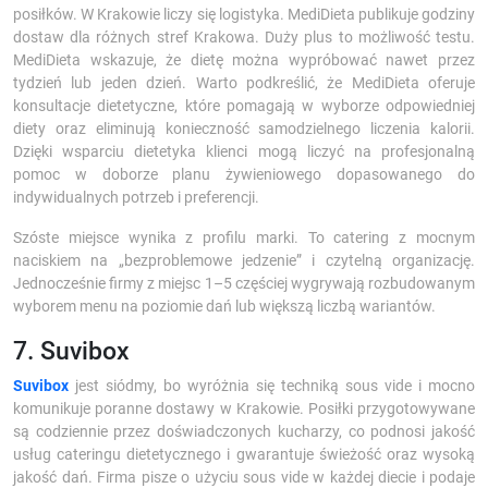
posiłków. W Krakowie liczy się logistyka. MediDieta publikuje godziny
dostaw dla różnych stref Krakowa. Duży plus to możliwość testu.
MediDieta wskazuje, że dietę można wypróbować nawet przez
tydzień lub jeden dzień. Warto podkreślić, że MediDieta oferuje
konsultacje dietetyczne, które pomagają w wyborze odpowiedniej
diety oraz eliminują konieczność samodzielnego liczenia kalorii.
Dzięki wsparciu dietetyka klienci mogą liczyć na profesjonalną
pomoc w doborze planu żywieniowego dopasowanego do
indywidualnych potrzeb i preferencji.
Szóste miejsce wynika z profilu marki. To catering z mocnym
naciskiem na „bezproblemowe jedzenie” i czytelną organizację.
Jednocześnie firmy z miejsc 1–5 częściej wygrywają rozbudowanym
wyborem menu na poziomie dań lub większą liczbą wariantów.
7. Suvibox
Suvibox
jest siódmy, bo wyróżnia się techniką sous vide i mocno
komunikuje poranne dostawy w Krakowie. Posiłki przygotowywane
są codziennie przez doświadczonych kucharzy, co podnosi jakość
usług cateringu dietetycznego i gwarantuje świeżość oraz wysoką
jakość dań. Firma pisze o użyciu sous vide w każdej diecie i podaje