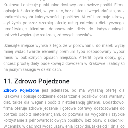
Krakowa i obiecuje punktualne dostawy oraz świeże posiłki. Firma
opisuje też ofertę diet, w tym keto, bez glutenu i wegetariańską, oraz
podkreśla wybór kaloryczności i posiłków. Afterfit promuje zdrowy
styl życia poprzez szeroką ofertę usług cateringu dietetycznego,
umożliwiając klientom dopasowanie diety do indywidualnych
potrzeb i wspierając realizację zdrowych nawyków.
Dziesiąte miejsce wynika z tego, że w porównaniu do marek wyżej
mniej widać twarde elementy premium typu rozbudowany wybór
menu w publicznych opisach miejskich. Afterfit bywa dobry, gdy
chcesz prostej diety pudełkowej z dowozem w Krakowie i zależy Ci
na jasnym zasięgu w dzielnicach.
11. Zdrowo Pojedzone
Zdrowo Pojedzone
jest jedenaste, bo ma wyraźną ofertę dla
Krakowa i opisuje codzienne dostarczanie posiłków oraz warianty
diet, także dla wegan i osób z nietolerancją glutenu. Dodatkowo,
firma oferuje zdrowe jedzenie i gotowe potrawy dostosowane do
potrzeb osób z nietolerancjami, co pozwala na wygodne i szybkie
korzystanie z pełnowartościowych posiłków bez obaw o składniki.
W cenniku widać możliwość ustawienia liczby dni, także od 1 dnia, co