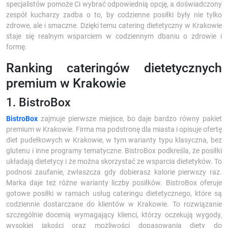
specjalistów pomoże Ci wybrać odpowiednią opcję, a doświadczony
zespół kucharzy zadba o to, by codzienne posiłki były nie tylko
zdrowe, ale i smaczne. Dzięki temu catering dietetyczny w Krakowie
staje się realnym wsparciem w codziennym dbaniu o zdrowie i
formę.
Ranking cateringów dietetycznych
premium w Krakowie
1. BistroBox
BistroBox
zajmuje pierwsze miejsce, bo daje bardzo równy pakiet
premium w Krakowie. Firma ma podstronę dla miasta i opisuje ofertę
diet pudełkowych w Krakowie, w tym warianty typu klasyczna, bez
glutenu i inne programy tematyczne. BistroBox podkreśla, że posiłki
układają dietetycy i że można skorzystać ze wsparcia dietetyków. To
podnosi zaufanie, zwłaszcza gdy dobierasz kalorie pierwszy raz.
Marka daje też różne warianty liczby posiłków. BistroBox oferuje
gotowe posiłki w ramach usług cateringu dietetycznego, które są
codziennie dostarczane do klientów w Krakowie. To rozwiązanie
szczególnie docenią wymagający klienci, którzy oczekują wygody,
wysokiej jakości oraz możliwości dopasowania diety do