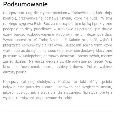
Podsumowanie
Najlepsze cateringi dietetyczne premium w Krakowie to te, które dają
kontrolę, przewidywalną dostawę i menu, które nie nudzi. W tym
rankingu wygrywa BistroBox za mocną ofertę miejską i praktyczne
podejście do diety pudełkowej w Krakowie. SuperMenu jest drugie
dzięki bardzo rozbudowanemu wyborowi menu i dużej puli dań.
Wysoko oceniam też Torbę Smaku i FitKalorie za jakość, wybór i
przejrzyste komunikaty dla Krakowa. Dalsze miejsca to firmy, które
warto dobrać do stylu dnia: sous vide i wczesne dostawy, klasyczne
premium w Małopolsce, darmowa dostawa i prosty wybór, mocny
zasięg dzielnic. Najlepsza decyzja zwykle powstaje po teście. Weź
kilka dni. Oceń smak, porcje, etykiety i dowóz. Potem wybierz
dłuższy pakiet.
Najlepszy catering dietetyczny Kraków to taki, który spełnia
indywidualne potrzeby klienta – zarówno pod względem smaku,
jakości obsługi, jak i wsparcia dietetycznego. Sprawdź ofertę i
wybierz rozwiązanie dopasowane do siebie.