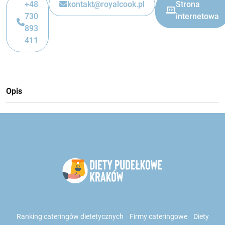
+48
kontakt@royalcook.pl
Strona
730
internetowa
893
411
Opis
Ranking cateringów dietetycznych
Firmy cateringowe
Diety