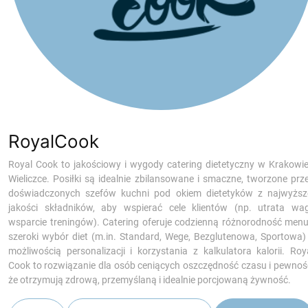
RoyalCook
Royal Cook to
jakościowy i wygody
catering dietetyczny w Krakowie
Wieliczce. Posiłki są idealnie zbilansowane i smaczne, tworzone prz
doświadczonych szefów kuchni pod okiem dietetyków z najwyższ
jakości składników, aby wspierać cele klientów (np. utrata wag
wsparcie treningów). Catering oferuje codzienną różnorodność menu
szeroki wybór diet (m.in. Standard, Wege, Bezglutenowa, Sportowa)
możliwością personalizacji i korzystania z kalkulatora kalorii. Roy
Cook to rozwiązanie dla osób ceniących oszczędność czasu i pewnoś
że otrzymują zdrową, przemyślaną i idealnie porcjowaną żywność.