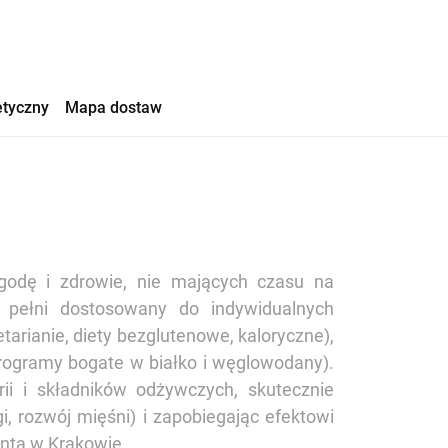
etyczny
Mapa dostaw
godę i zdrowie, nie mających czasu na
w pełni dostosowany do indywidualnych
arianie, diety bezglutenowe, kaloryczne),
programy bogate w białko i węglowodany).
ii i składników odżywczych, skutecznie
i, rozwój mięśni) i zapobiegając efektowi
ienta w Krakowie.