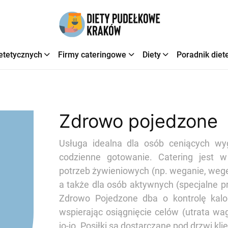
etetycznych
Firmy cateringowe
Diety
Poradnik diet
Zdrowo pojedzone
Usługa idealna dla osób ceniących wy
codzienne gotowanie. Catering jest 
potrzeb żywieniowych (np. weganie, weget
a także dla osób aktywnych (specjalne 
Zdrowo Pojedzone dba o kontrolę kalor
wspierając osiągnięcie celów (utrata wag
jo-jo. Posiłki są dostarczane pod drzwi kl