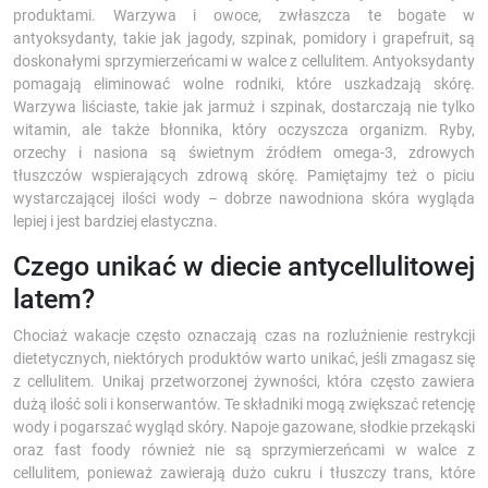
produktami. Warzywa i owoce, zwłaszcza te bogate w
antyoksydanty, takie jak jagody, szpinak, pomidory i grapefruit, są
doskonałymi sprzymierzeńcami w walce z cellulitem. Antyoksydanty
pomagają eliminować wolne rodniki, które uszkadzają skórę.
Warzywa liściaste, takie jak jarmuż i szpinak, dostarczają nie tylko
witamin, ale także błonnika, który oczyszcza organizm. Ryby,
orzechy i nasiona są świetnym źródłem omega-3, zdrowych
tłuszczów wspierających zdrową skórę. Pamiętajmy też o piciu
wystarczającej ilości wody – dobrze nawodniona skóra wygląda
lepiej i jest bardziej elastyczna.
Czego unikać w diecie antycellulitowej
latem?
Chociaż wakacje często oznaczają czas na rozluźnienie restrykcji
dietetycznych, niektórych produktów warto unikać, jeśli zmagasz się
z cellulitem. Unikaj przetworzonej żywności, która często zawiera
dużą ilość soli i konserwantów. Te składniki mogą zwiększać retencję
wody i pogarszać wygląd skóry. Napoje gazowane, słodkie przekąski
oraz fast foody również nie są sprzymierzeńcami w walce z
cellulitem, ponieważ zawierają dużo cukru i tłuszczy trans, które