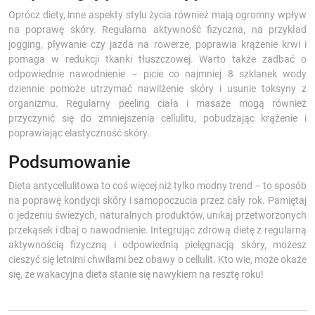
Oprócz diety, inne aspekty stylu życia również mają ogromny wpływ
na poprawę skóry. Regularna aktywność fizyczna, na przykład
jogging, pływanie czy jazda na rowerze, poprawia krążenie krwi i
pomaga w redukcji tkanki tłuszczowej. Warto także zadbać o
odpowiednie nawodnienie – picie co najmniej 8 szklanek wody
dziennie pomoże utrzymać nawilżenie skóry i usunie toksyny z
organizmu. Regularny peeling ciała i masaże mogą również
przyczynić się do zmniejszenia cellulitu, pobudzając krążenie i
poprawiając elastyczność skóry.
Podsumowanie
Dieta antycellulitowa to coś więcej niż tylko modny trend – to sposób
na poprawę kondycji skóry i samopoczucia przez cały rok. Pamiętaj
o jedzeniu świeżych, naturalnych produktów, unikaj przetworzonych
przekąsek i dbaj o nawodnienie. Integrując zdrową dietę z regularną
aktywnością fizyczną i odpowiednią pielęgnacją skóry, możesz
cieszyć się letnimi chwilami bez obawy o cellulit. Kto wie, może okaże
się, że wakacyjna dieta stanie się nawykiem na resztę roku!