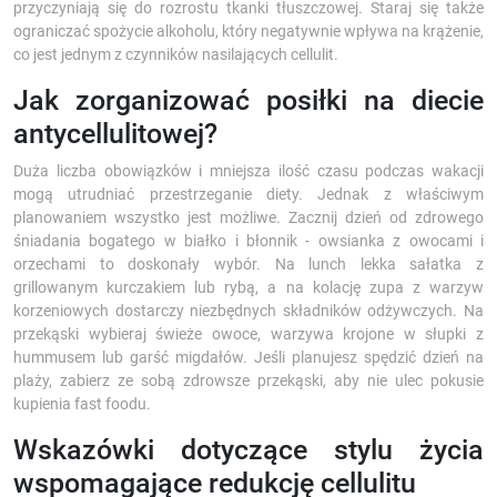
przyczyniają się do rozrostu tkanki tłuszczowej. Staraj się także
ograniczać spożycie alkoholu, który negatywnie wpływa na krążenie,
co jest jednym z czynników nasilających cellulit.
Jak zorganizować posiłki na diecie
antycellulitowej?
Duża liczba obowiązków i mniejsza ilość czasu podczas wakacji
mogą utrudniać przestrzeganie diety. Jednak z właściwym
planowaniem wszystko jest możliwe. Zacznij dzień od zdrowego
śniadania bogatego w białko i błonnik - owsianka z owocami i
orzechami to doskonały wybór. Na lunch lekka sałatka z
grillowanym kurczakiem lub rybą, a na kolację zupa z warzyw
korzeniowych dostarczy niezbędnych składników odżywczych. Na
przekąski wybieraj świeże owoce, warzywa krojone w słupki z
hummusem lub garść migdałów. Jeśli planujesz spędzić dzień na
plaży, zabierz ze sobą zdrowsze przekąski, aby nie ulec pokusie
kupienia fast foodu.
Wskazówki dotyczące stylu życia
wspomagające redukcję cellulitu