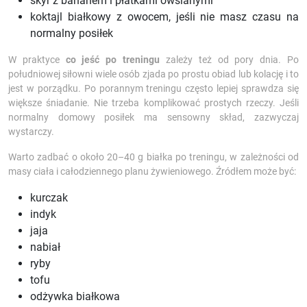
skyr z bananem i płatkami owsianymi
koktajl białkowy z owocem, jeśli nie masz czasu na
normalny posiłek
W praktyce
co jeść po treningu
zależy też od pory dnia. Po
południowej siłowni wiele osób zjada po prostu obiad lub kolację i to
jest w porządku. Po porannym treningu często lepiej sprawdza się
większe śniadanie. Nie trzeba komplikować prostych rzeczy. Jeśli
normalny domowy posiłek ma sensowny skład, zazwyczaj
wystarczy.
Warto zadbać o około 20–40 g białka po treningu, w zależności od
masy ciała i całodziennego planu żywieniowego. Źródłem może być:
kurczak
indyk
jaja
nabiał
ryby
tofu
odżywka białkowa