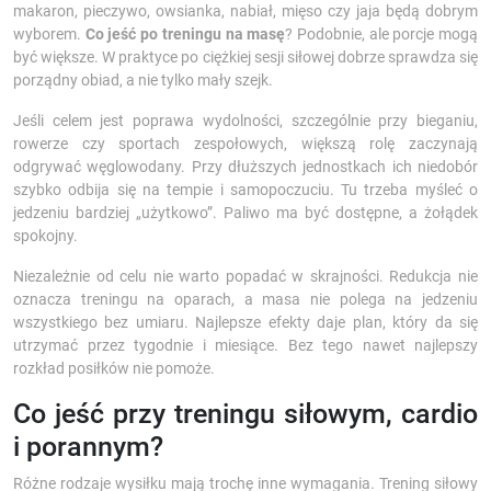
makaron, pieczywo, owsianka, nabiał, mięso czy jaja będą dobrym
wyborem.
Co jeść po treningu na masę
? Podobnie, ale porcje mogą
być większe. W praktyce po ciężkiej sesji siłowej dobrze sprawdza się
porządny obiad, a nie tylko mały szejk.
Jeśli celem jest poprawa wydolności, szczególnie przy bieganiu,
rowerze czy sportach zespołowych, większą rolę zaczynają
odgrywać węglowodany. Przy dłuższych jednostkach ich niedobór
szybko odbija się na tempie i samopoczuciu. Tu trzeba myśleć o
jedzeniu bardziej „użytkowo”. Paliwo ma być dostępne, a żołądek
spokojny.
Niezależnie od celu nie warto popadać w skrajności. Redukcja nie
oznacza treningu na oparach, a masa nie polega na jedzeniu
wszystkiego bez umiaru. Najlepsze efekty daje plan, który da się
utrzymać przez tygodnie i miesiące. Bez tego nawet najlepszy
rozkład posiłków nie pomoże.
Co jeść przy treningu siłowym, cardio
i porannym?
Różne rodzaje wysiłku mają trochę inne wymagania. Trening siłowy