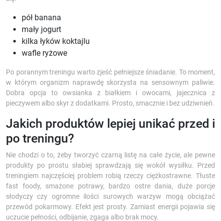
pół banana
mały jogurt
kilka łyków koktajlu
wafle ryżowe
Po porannym treningu warto zjeść pełniejsze śniadanie. To moment,
w którym organizm naprawdę skorzysta na sensownym paliwie.
Dobra opcja to owsianka z białkiem i owocami, jajecznica z
pieczywem albo skyr z dodatkami. Prosto, smacznie i bez udziwnień.
Jakich produktów lepiej unikać przed i
po treningu?
Nie chodzi o to, żeby tworzyć czarną listę na całe życie, ale pewne
produkty po prostu słabiej sprawdzają się wokół wysiłku. Przed
treningiem najczęściej problem robią rzeczy ciężkostrawne. Tłuste
fast foody, smażone potrawy, bardzo ostre dania, duże porcje
słodyczy czy ogromne ilości surowych warzyw mogą obciążać
przewód pokarmowy. Efekt jest prosty. Zamiast energii pojawia się
uczucie pełności, odbijanie, zgaga albo brak mocy.