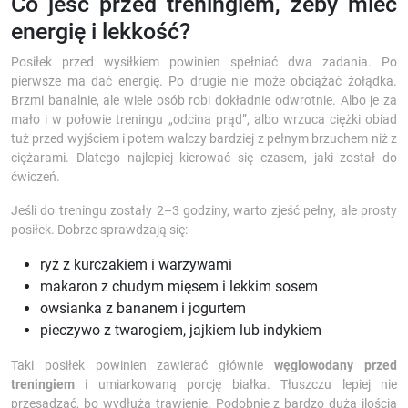
Co jeść przed treningiem, żeby mieć
energię i lekkość?
Posiłek przed wysiłkiem powinien spełniać dwa zadania. Po
pierwsze ma dać energię. Po drugie nie może obciążać żołądka.
Brzmi banalnie, ale wiele osób robi dokładnie odwrotnie. Albo je za
mało i w połowie treningu „odcina prąd”, albo wrzuca ciężki obiad
tuż przed wyjściem i potem walczy bardziej z pełnym brzuchem niż z
ciężarami. Dlatego najlepiej kierować się czasem, jaki został do
ćwiczeń.
Jeśli do treningu zostały 2–3 godziny, warto zjeść pełny, ale prosty
posiłek. Dobrze sprawdzają się:
ryż z kurczakiem i warzywami
makaron z chudym mięsem i lekkim sosem
owsianka z bananem i jogurtem
pieczywo z twarogiem, jajkiem lub indykiem
Taki posiłek powinien zawierać głównie
węglowodany przed
treningiem
i umiarkowaną porcję białka. Tłuszczu lepiej nie
przesadzać, bo wydłuża trawienie. Podobnie z bardzo dużą ilością