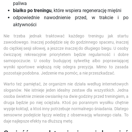
paliwa
białko po treningu
, które wspiera regenerację mięśni
odpowiednie nawodnienie przed, w trakcie i po
aktywności
Nie trzeba jednak traktować każdego treningu jak startu
zawodowego. Inaczej podejdzie się do godzinnego spaceru, inaczej
do ciężkiej sesji siłowej, a jeszcze inaczej do długiego biegu. U osoby
ćwiczącej rekreacyjnie priorytetem będzie regularność i dobre
samopoczucie. U osoby budującej sylwetkę albo poprawiającej
wyniki sportowe większą rolę odegra precyzja. Mimo to zasada
pozostaje podobna. Jedzenie ma pomóc, a nie przeszkadzać.
Warto też pamiętać, że organizm nie działa według internetowych
sloganów. Nie istnieje jeden idealny zestaw dla wszystkich. Jedna
osoba świetnie zniesie owsiankę na dwie godziny przed treningiem, a
druga będzie po niej ociężała. Ktoś po porannym wysiłku chętnie
wypije koktajl, a ktoś inny potrzebuje normalnego śniadania. Dlatego
sensowne podejście łączy wiedzę z obserwacją własnego ciała. To
daje najlepsze efekty na dłuższą metę.