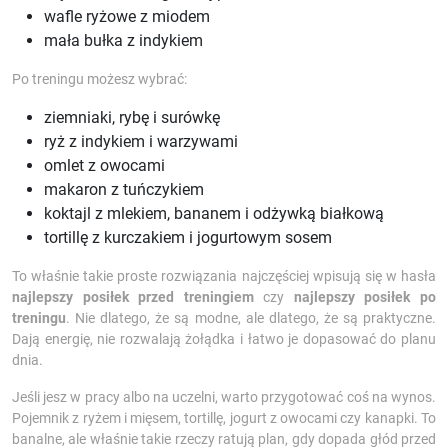
wafle ryżowe z miodem
mała bułka z indykiem
Po treningu możesz wybrać:
ziemniaki, rybę i surówkę
ryż z indykiem i warzywami
omlet z owocami
makaron z tuńczykiem
koktajl z mlekiem, bananem i odżywką białkową
tortillę z kurczakiem i jogurtowym sosem
To właśnie takie proste rozwiązania najczęściej wpisują się w hasła
najlepszy posiłek przed treningiem
czy
najlepszy posiłek po
treningu
. Nie dlatego, że są modne, ale dlatego, że są praktyczne.
Dają energię, nie rozwalają żołądka i łatwo je dopasować do planu
dnia.
Jeśli jesz w pracy albo na uczelni, warto przygotować coś na wynos.
Pojemnik z ryżem i mięsem, tortillę, jogurt z owocami czy kanapki. To
banalne, ale właśnie takie rzeczy ratują plan, gdy dopada głód przed