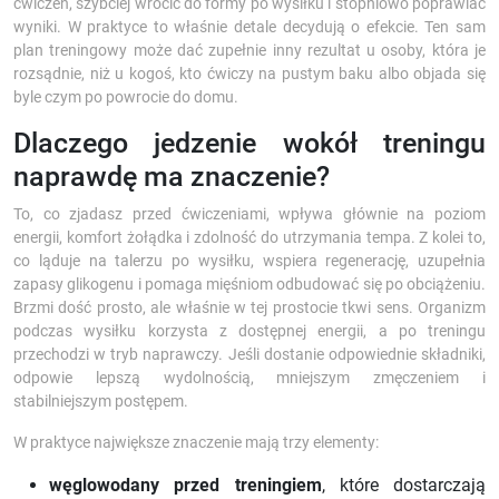
ćwiczeń, szybciej wrócić do formy po wysiłku i stopniowo poprawiać
wyniki. W praktyce to właśnie detale decydują o efekcie. Ten sam
plan treningowy może dać zupełnie inny rezultat u osoby, która je
rozsądnie, niż u kogoś, kto ćwiczy na pustym baku albo objada się
byle czym po powrocie do domu.
Dlaczego jedzenie wokół treningu
naprawdę ma znaczenie?
To, co zjadasz przed ćwiczeniami, wpływa głównie na poziom
energii, komfort żołądka i zdolność do utrzymania tempa. Z kolei to,
co ląduje na talerzu po wysiłku, wspiera regenerację, uzupełnia
zapasy glikogenu i pomaga mięśniom odbudować się po obciążeniu.
Brzmi dość prosto, ale właśnie w tej prostocie tkwi sens. Organizm
podczas wysiłku korzysta z dostępnej energii, a po treningu
przechodzi w tryb naprawczy. Jeśli dostanie odpowiednie składniki,
odpowie lepszą wydolnością, mniejszym zmęczeniem i
stabilniejszym postępem.
W praktyce największe znaczenie mają trzy elementy:
węglowodany przed treningiem
, które dostarczają