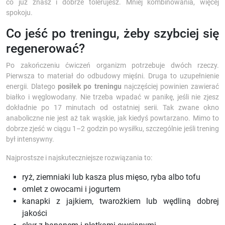
co już znasz i dobrze tolerujesz. Mniej kombinowania, więcej
spokoju.
Co jeść po treningu, żeby szybciej się
regenerować?
Po zakończeniu ćwiczeń organizm potrzebuje dwóch rzeczy.
Pierwsza to materiał do odbudowy mięśni. Druga to uzupełnienie
energii. Dlatego
posiłek po treningu
najczęściej powinien zawierać
białko i węglowodany. Nie trzeba wpadać w panikę, jeśli nie zjesz
dokładnie po 17 minutach od ostatniej serii. Tak zwane okno
anaboliczne nie jest aż tak wąskie, jak kiedyś powtarzano. Mimo to
dobrze zjeść w ciągu 1–2 godzin po wysiłku, szczególnie jeśli trening
był intensywny.
Najprostsze i najskuteczniejsze rozwiązania to:
ryż, ziemniaki lub kasza plus mięso, ryba albo tofu
omlet z owocami i jogurtem
kanapki z jajkiem, twarożkiem lub wędliną dobrej
jakości