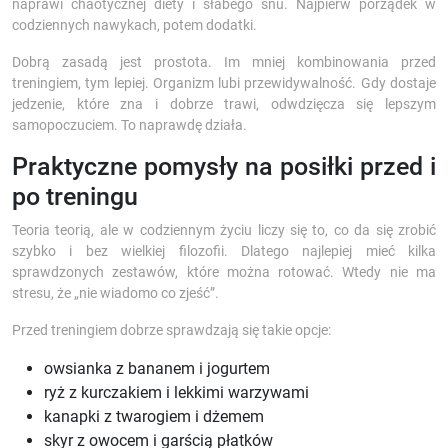
naprawi chaotycznej diety i słabego snu. Najpierw porządek w
codziennych nawykach, potem dodatki.
Dobrą zasadą jest prostota. Im mniej kombinowania przed
treningiem, tym lepiej. Organizm lubi przewidywalność. Gdy dostaje
jedzenie, które zna i dobrze trawi, odwdzięcza się lepszym
samopoczuciem. To naprawdę działa.
Praktyczne pomysły na posiłki przed i
po treningu
Teoria teorią, ale w codziennym życiu liczy się to, co da się zrobić
szybko i bez wielkiej filozofii. Dlatego najlepiej mieć kilka
sprawdzonych zestawów, które można rotować. Wtedy nie ma
stresu, że „nie wiadomo co zjeść”.
Przed treningiem dobrze sprawdzają się takie opcje:
owsianka z bananem i jogurtem
ryż z kurczakiem i lekkimi warzywami
kanapki z twarogiem i dżemem
skyr z owocem i garścią płatków