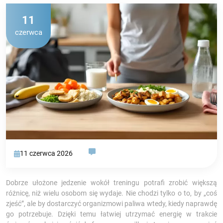
11
czerwca
11 czerwca 2026
Dobrze ułożone jedzenie wokół treningu potrafi zrobić większą
różnicę, niż wielu osobom się wydaje. Nie chodzi tylko o to, by „coś
zjeść”, ale by dostarczyć organizmowi paliwa wtedy, kiedy naprawdę
go potrzebuje. Dzięki temu łatwiej utrzymać energię w trakcie