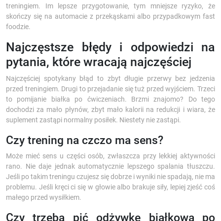
treningiem. Im lepsze przygotowanie, tym mniejsze ryzyko, że
skończy się na automacie z przekąskami albo przypadkowym fast
foodzie.
Najczęstsze błędy i odpowiedzi na
pytania, które wracają najczęściej
Najczęściej spotykany błąd to zbyt długie przerwy bez jedzenia
przed treningiem. Drugi to przejadanie się tuż przed wyjściem. Trzeci
to pomijanie białka po ćwiczeniach. Brzmi znajomo? Do tego
dochodzi za mało płynów, zbyt mało kalorii na redukcji i wiara, że
suplement zastąpi normalny posiłek. Niestety nie zastąpi.
Czy trening na czczo ma sens?
Może mieć sens u części osób, zwłaszcza przy lekkiej aktywności
rano. Nie daje jednak automatycznie lepszego spalania tłuszczu.
Jeśli po takim treningu czujesz się dobrze i wyniki nie spadają, nie ma
problemu. Jeśli kręci ci się w głowie albo brakuje siły, lepiej zjeść coś
małego przed wysiłkiem.
Czy trzeba pić odżywkę białkową po