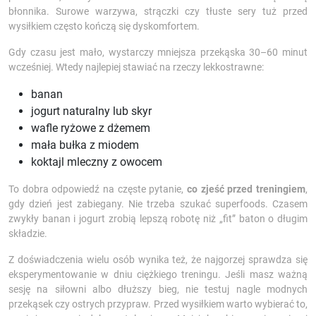
błonnika. Surowe warzywa, strączki czy tłuste sery tuż przed
wysiłkiem często kończą się dyskomfortem.
Gdy czasu jest mało, wystarczy mniejsza przekąska 30–60 minut
wcześniej. Wtedy najlepiej stawiać na rzeczy lekkostrawne:
banan
jogurt naturalny lub skyr
wafle ryżowe z dżemem
mała bułka z miodem
koktajl mleczny z owocem
To dobra odpowiedź na częste pytanie,
co zjeść przed treningiem
,
gdy dzień jest zabiegany. Nie trzeba szukać superfoods. Czasem
zwykły banan i jogurt zrobią lepszą robotę niż „fit” baton o długim
składzie.
Z doświadczenia wielu osób wynika też, że najgorzej sprawdza się
eksperymentowanie w dniu ciężkiego treningu. Jeśli masz ważną
sesję na siłowni albo dłuższy bieg, nie testuj nagle modnych
przekąsek czy ostrych przypraw. Przed wysiłkiem warto wybierać to,