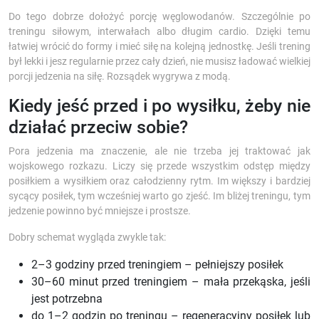
Do tego dobrze dołożyć porcję węglowodanów. Szczególnie po
treningu siłowym, interwałach albo długim cardio. Dzięki temu
łatwiej wrócić do formy i mieć siłę na kolejną jednostkę. Jeśli trening
był lekki i jesz regularnie przez cały dzień, nie musisz ładować wielkiej
porcji jedzenia na siłę. Rozsądek wygrywa z modą.
Kiedy jeść przed i po wysiłku, żeby nie
działać przeciw sobie?
Pora jedzenia ma znaczenie, ale nie trzeba jej traktować jak
wojskowego rozkazu. Liczy się przede wszystkim odstęp między
posiłkiem a wysiłkiem oraz całodzienny rytm. Im większy i bardziej
sycący posiłek, tym wcześniej warto go zjeść. Im bliżej treningu, tym
jedzenie powinno być mniejsze i prostsze.
Dobry schemat wygląda zwykle tak:
2–3 godziny przed treningiem – pełniejszy posiłek
30–60 minut przed treningiem – mała przekąska, jeśli
jest potrzebna
do 1–2 godzin po treningu – regeneracyjny posiłek lub