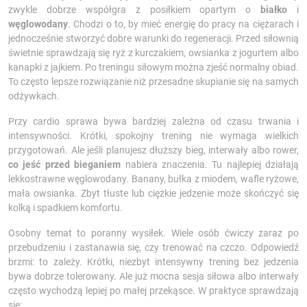
zwykle dobrze współgra z posiłkiem opartym o
białko
i
węglowodany
. Chodzi o to, by mieć energię do pracy na ciężarach i
jednocześnie stworzyć dobre warunki do regeneracji. Przed siłownią
świetnie sprawdzają się ryż z kurczakiem, owsianka z jogurtem albo
kanapki z jajkiem. Po treningu siłowym można zjeść normalny obiad.
To często lepsze rozwiązanie niż przesadne skupianie się na samych
odżywkach.
Przy cardio sprawa bywa bardziej zależna od czasu trwania i
intensywności. Krótki, spokojny trening nie wymaga wielkich
przygotowań. Ale jeśli planujesz dłuższy bieg, interwały albo rower,
co jeść przed bieganiem
nabiera znaczenia. Tu najlepiej działają
lekkostrawne węglowodany. Banany, bułka z miodem, wafle ryżowe,
mała owsianka. Zbyt tłuste lub ciężkie jedzenie może skończyć się
kolką i spadkiem komfortu.
Osobny temat to poranny wysiłek. Wiele osób ćwiczy zaraz po
przebudzeniu i zastanawia się, czy trenować na czczo. Odpowiedź
brzmi: to zależy. Krótki, niezbyt intensywny trening bez jedzenia
bywa dobrze tolerowany. Ale już mocna sesja siłowa albo interwały
często wychodzą lepiej po małej przekąsce. W praktyce sprawdzają
się: