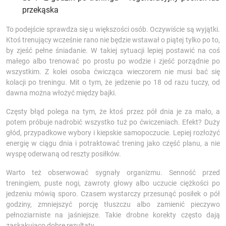
przekąska
To podejście sprawdza się u większości osób. Oczywiście są wyjątki.
Ktoś trenujący wcześnie rano nie będzie wstawał o piątej tylko po to,
by zjeść pełne śniadanie. W takiej sytuacji lepiej postawić na coś
małego albo trenować po prostu po wodzie i zjeść porządnie po
wszystkim. Z kolei osoba ćwicząca wieczorem nie musi bać się
kolacji po treningu. Mit o tym, że jedzenie po 18 od razu tuczy, od
dawna można włożyć między bajki.
Częsty błąd polega na tym, że ktoś przez pół dnia je za mało, a
potem próbuje nadrobić wszystko tuż po ćwiczeniach. Efekt? Duży
głód, przypadkowe wybory i kiepskie samopoczucie. Lepiej rozłożyć
energię w ciągu dnia i potraktować trening jako część planu, a nie
wyspę oderwaną od reszty posiłków.
Warto też obserwować sygnały organizmu. Senność przed
treningiem, puste nogi, zawroty głowy albo uczucie ciężkości po
jedzeniu mówią sporo. Czasem wystarczy przesunąć posiłek o pół
godziny, zmniejszyć porcję tłuszczu albo zamienić pieczywo
pełnoziarniste na jaśniejsze. Takie drobne korekty często dają
zaskakująco dobre rezultaty.