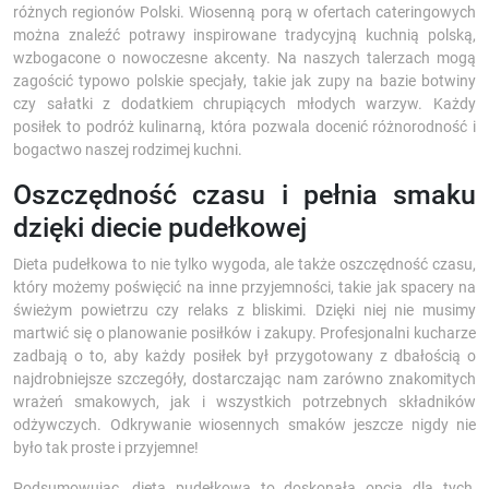
różnych regionów Polski. Wiosenną porą w ofertach cateringowych
można znaleźć potrawy inspirowane tradycyjną kuchnią polską,
wzbogacone o nowoczesne akcenty. Na naszych talerzach mogą
zagościć typowo polskie specjały, takie jak zupy na bazie botwiny
czy sałatki z dodatkiem chrupiących młodych warzyw. Każdy
posiłek to podróż kulinarną, która pozwala docenić różnorodność i
bogactwo naszej rodzimej kuchni.
Oszczędność czasu i pełnia smaku
dzięki diecie pudełkowej
Dieta pudełkowa to nie tylko wygoda, ale także oszczędność czasu,
który możemy poświęcić na inne przyjemności, takie jak spacery na
świeżym powietrzu czy relaks z bliskimi. Dzięki niej nie musimy
martwić się o planowanie posiłków i zakupy. Profesjonalni kucharze
zadbają o to, aby każdy posiłek był przygotowany z dbałością o
najdrobniejsze szczegóły, dostarczając nam zarówno znakomitych
wrażeń smakowych, jak i wszystkich potrzebnych składników
odżywczych. Odkrywanie wiosennych smaków jeszcze nigdy nie
było tak proste i przyjemne!
Podsumowując, dieta pudełkowa to doskonała opcja dla tych,