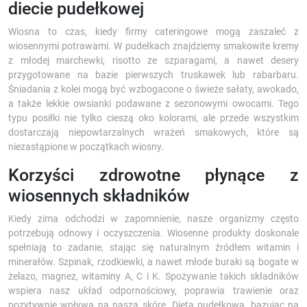
diecie pudełkowej
Wiosna to czas, kiedy firmy cateringowe mogą zaszaleć z
wiosennymi potrawami. W pudełkach znajdziemy smakowite kremy
z młodej marchewki, risotto ze szparagami, a nawet desery
przygotowane na bazie pierwszych truskawek lub rabarbaru.
Śniadania z kolei mogą być wzbogacone o świeże sałaty, awokado,
a także lekkie owsianki podawane z sezonowymi owocami. Tego
typu posiłki nie tylko cieszą oko kolorami, ale przede wszystkim
dostarczają niepowtarzalnych wrażeń smakowych, które są
niezastąpione w początkach wiosny.
Korzyści zdrowotne płynące z
wiosennych składników
Kiedy zima odchodzi w zapomnienie, nasze organizmy często
potrzebują odnowy i oczyszczenia. Wiosenne produkty doskonale
spełniają to zadanie, stając się naturalnym źródłem witamin i
minerałów. Szpinak, rzodkiewki, a nawet młode buraki są bogate w
żelazo, magnez, witaminy A, C i K. Spożywanie takich składników
wspiera nasz układ odpornościowy, poprawia trawienie oraz
pozytywnie wpływa na naszą skórę. Dieta pudełkowa, bazując na