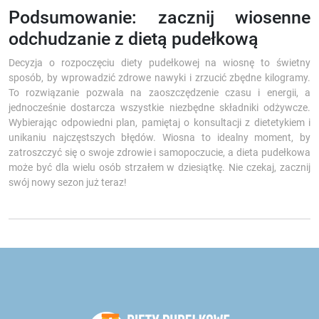
Podsumowanie: zacznij wiosenne
odchudzanie z dietą pudełkową
Decyzja o rozpoczęciu diety pudełkowej na wiosnę to świetny
sposób, by wprowadzić zdrowe nawyki i zrzucić zbędne kilogramy.
To rozwiązanie pozwala na zaoszczędzenie czasu i energii, a
jednocześnie dostarcza wszystkie niezbędne składniki odżywcze.
Wybierając odpowiedni plan, pamiętaj o konsultacji z dietetykiem i
unikaniu najczęstszych błędów. Wiosna to idealny moment, by
zatroszczyć się o swoje zdrowie i samopoczucie, a dieta pudełkowa
może być dla wielu osób strzałem w dziesiątkę. Nie czekaj, zacznij
swój nowy sezon już teraz!