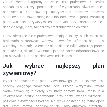
zrzucić zbędne kilogramy po zimie. Dieta pudełkowa to idealny
sposób, by w zdrowy sposób osiągnąć wymarzoną sylwetkę. Dzięki
odpowiednio dostosowanej kaloryczności posiłków możemy
stopniowo redukować masę ciała bez odczuwania głodu. Posiłki są
pełne wartości odżywczych, co poprawia nasze samopoczucie i
dodaje energii, której tak bardzo potrzebujemy na co dzień.
Firmy oferujące dietę pudełkową dbają o to, by w ich menu nie
brakowało sezonowych warzyw i owoców, które są bogate w
witaminy i minerały. Wiosenne składniki nie tylko wspierają proces
odchudzania, ale także wzmacniają nasz system odpornościowy, co
jest niezwykle istotne po zimowych miesiącach.
Jak wybrać najlepszy plan
żywieniowy?
Wybór odpowiedniego planu żywieniowego jest kluczowy, jeśli
chcemy osiągnąć zamierzone cele. Przede wszystkim, warto
skonsultować się z dietetykiem, który pomoże nam ustalić, jaka
kaloryczność będzie odpowiednia przy naszej wadze, wzroście i
poziomie aktywności fizycznej. Na rynku dostępne są różne opcje
diet, które można dopasować do indywidualnych preferencji