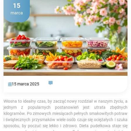
15
marca
15 marca 2025
Wiosna to idealny czas, by zacząć nowy rozdział w naszym życiu, a
jednym z popularnych postanowień jest utrata zbędnych
kilogramów. Po zimowych miesiącach pełnych smakowitych potraw
i świątecznych przysmaków wiele osób czuje się ociężałych i szuka
sposobu, by poczuć się lekko i zdrowo. Dieta pudełkowa staje się