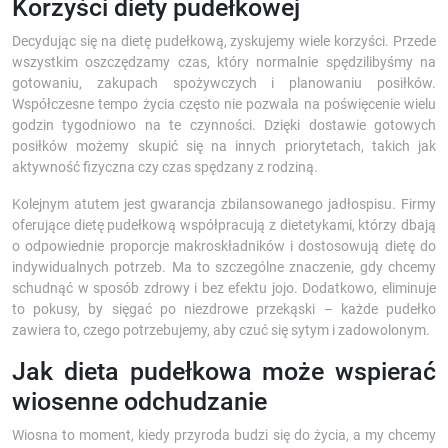
Korzyści diety pudełkowej
Decydując się na dietę pudełkową, zyskujemy wiele korzyści. Przede
wszystkim oszczędzamy czas, który normalnie spędzilibyśmy na
gotowaniu, zakupach spożywczych i planowaniu posiłków.
Współczesne tempo życia często nie pozwala na poświęcenie wielu
godzin tygodniowo na te czynności. Dzięki dostawie gotowych
posiłków możemy skupić się na innych priorytetach, takich jak
aktywność fizyczna czy czas spędzany z rodziną.
Kolejnym atutem jest gwarancja zbilansowanego jadłospisu. Firmy
oferujące dietę pudełkową współpracują z dietetykami, którzy dbają
o odpowiednie proporcje makroskładników i dostosowują dietę do
indywidualnych potrzeb. Ma to szczególne znaczenie, gdy chcemy
schudnąć w sposób zdrowy i bez efektu jojo. Dodatkowo, eliminuje
to pokusy, by sięgać po niezdrowe przekąski – każde pudełko
zawiera to, czego potrzebujemy, aby czuć się sytym i zadowolonym.
Jak dieta pudełkowa może wspierać
wiosenne odchudzanie
Wiosna to moment, kiedy przyroda budzi się do życia, a my chcemy