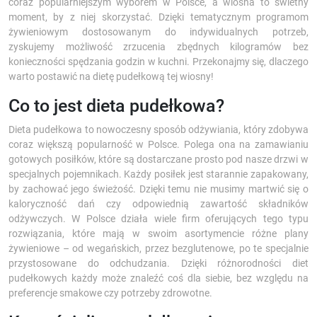
coraz popularniejszym wyborem w Polsce, a wiosna to świetny
moment, by z niej skorzystać. Dzięki tematycznym programom
żywieniowym dostosowanym do indywidualnych potrzeb,
zyskujemy możliwość zrzucenia zbędnych kilogramów bez
konieczności spędzania godzin w kuchni. Przekonajmy się, dlaczego
warto postawić na dietę pudełkową tej wiosny!
Co to jest dieta pudełkowa?
Dieta pudełkowa to nowoczesny sposób odżywiania, który zdobywa
coraz większą popularność w Polsce. Polega ona na zamawianiu
gotowych posiłków, które są dostarczane prosto pod nasze drzwi w
specjalnych pojemnikach. Każdy posiłek jest starannie zapakowany,
by zachować jego świeżość. Dzięki temu nie musimy martwić się o
kaloryczność dań czy odpowiednią zawartość składników
odżywczych. W Polsce działa wiele firm oferujących tego typu
rozwiązania, które mają w swoim asortymencie różne plany
żywieniowe – od wegańskich, przez bezglutenowe, po te specjalnie
przystosowane do odchudzania. Dzięki różnorodności diet
pudełkowych każdy może znaleźć coś dla siebie, bez względu na
preferencje smakowe czy potrzeby zdrowotne.