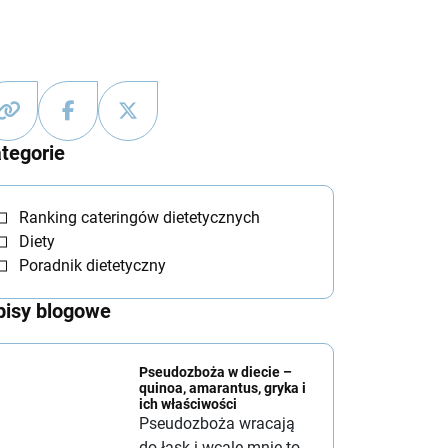
tegorie
Ranking cateringów dietetycznych
Diety
Poradnik dietetyczny
isy blogowe
Pseudozboża w diecie –
quinoa, amarantus, gryka i
ich właściwości
Pseudozboża wracają
do łask i wcale mnie to