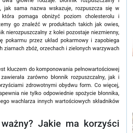
a dwa główne rodzaje: błonnik rozpuszczalny i
ny, jak sama nazwa wskazuje, rozpuszcza się w
, która pomaga obniżyć poziom cholesterolu i
my go znaleźć w produktach takich jak owies,
ik nierozpuszczalny z kolei pozostaje niezmienny,
ię pokarmu przez układ pokarmowy i zapobiega
h ziarnach zbóż, orzechach i zielonych warzywach
 jest kluczem do komponowania pełnowartościowej
 zawierała zarówno błonnik rozpuszczalny, jak i
korzyściami zdrowotnymi obydwu form. Co więcej,
ewnia nie tylko odpowiednie spożycie błonnika,
iego wachlarza innych wartościowych składników
t ważny? Jakie ma korzyści