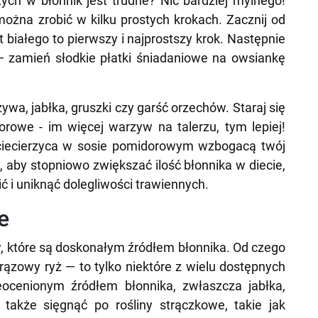
ych w błonnik jest trudne? Nic bardziej mylnego!
można zrobić w kilku prostych krokach. Zacznij od
 białego to pierwszy i najprostszy krok. Następnie
 zamień słodkie płatki śniadaniowe na owsiankę
wa, jabłka, gruszki czy garść orzechów. Staraj się
lorowe - im więcej warzyw na talerzu, tym lepiej!
y ciecierzyca w sosie pomidorowym wzbogacą twój
, aby stopniowo zwiększać ilość błonnika w diecie,
ć i uniknąć dolegliwości trawiennych.
e
w, które są doskonałym źródłem błonnika. Od czego
rązowy ryż — to tylko niektóre z wielu dostępnych
ocenionym źródłem błonnika, zwłaszcza jabłka,
także sięgnąć po rośliny strączkowe, takie jak