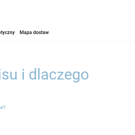
etyczny
Mapa dostaw
isu i dlaczego
ie?