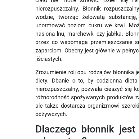
ciało nie może strawić. Dzieli się n
nierozpuszczalny. Błonnik rozpuszczal
wodzie, tworząc żelowatą substancję
unormować poziom cukru we krwi. Może
nasiona lnu, marchewki czy jabłka. Błonn
przez co wspomaga przemieszczanie s
zaparciom. Obecny jest głównie w pełnyc
liściastych.
Zrozumienie roli obu rodzajów błonnika
diety. Dbanie o to, by codzienna dieta
nierozpuszczalny, pozwala cieszyć się 
różnorodność spożywanych produktów zap
ale także dostarcza organizmowi szerok
odżywczych.
Dlaczego błonnik jes