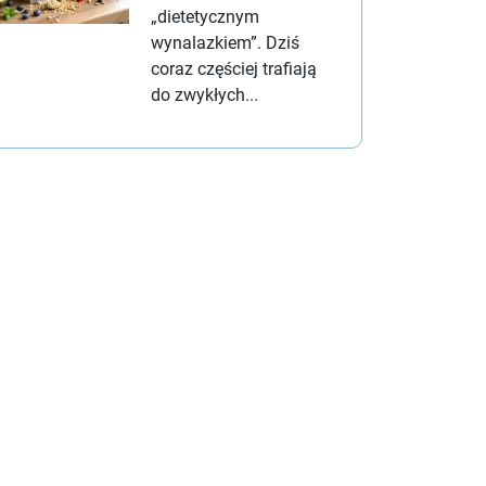
„dietetycznym
wynalazkiem”. Dziś
coraz częściej trafiają
do zwykłych...