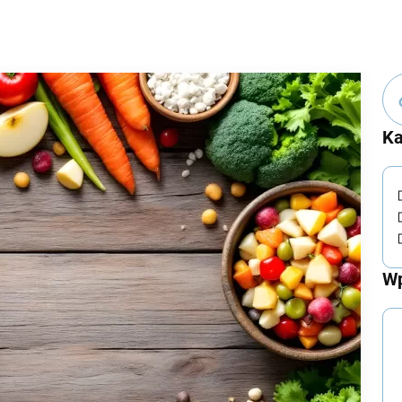
Ka
Wp