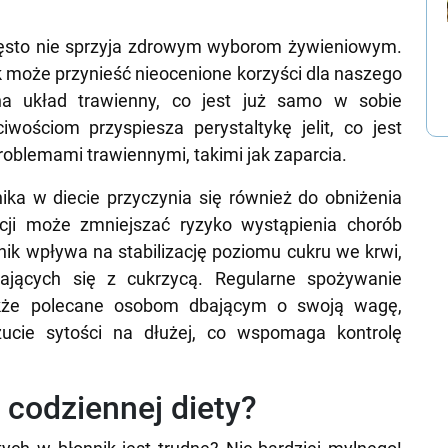
zęsto nie sprzyja zdrowym wyborom żywieniowym.
k może przynieść nieocenione korzyści dla naszego
na układ trawienny, co jest już samo w sobie
ościom przyspiesza perystaltykę jelit, co jest
roblemami trawiennymi, takimi jak zaparcia.
ka w diecie przyczynia się również do obniżenia
cji może zmniejszać ryzyko wystąpienia chorób
k wpływa na stabilizację poziomu cukru we krwi,
ających się z cukrzycą. Regularne spożywanie
akże polecane osobom dbającym o swoją wagę,
cie sytości na dłużej, co wspomaga kontrolę
 codziennej diety?