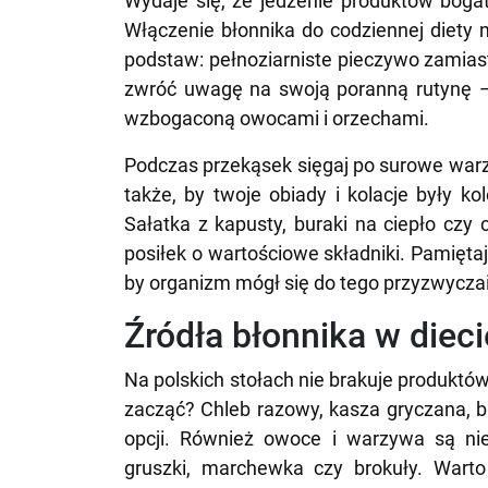
Wydaje się, że jedzenie produktów bogat
Włączenie błonnika do codziennej diety 
podstaw: pełnoziarniste pieczywo zamiast
zwróć uwagę na swoją poranną rutynę —
wzbogaconą owocami i orzechami.
Podczas przekąsek sięgaj po surowe warzy
także, by twoje obiady i kolacje były ko
Sałatka z kapusty, buraki na ciepło cz
posiłek o wartościowe składniki. Pamiętaj
by organizm mógł się do tego przyzwyczai
Źródła błonnika w dieci
Na polskich stołach nie brakuje produktó
zacząć? Chleb razowy, kasza gryczana, b
opcji. Również owoce i warzywa są nie
gruszki, marchewka czy brokuły. Warto 