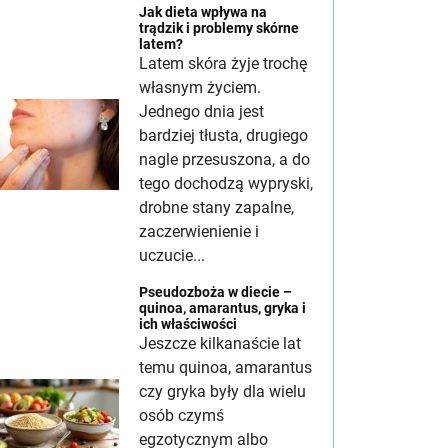
Jak dieta wpływa na
trądzik i problemy skórne
latem?
Latem skóra żyje trochę
własnym życiem.
Jednego dnia jest
bardziej tłusta, drugiego
nagle przesuszona, a do
tego dochodzą wypryski,
drobne stany zapalne,
zaczerwienienie i
uczucie...
Pseudozboża w diecie –
quinoa, amarantus, gryka i
ich właściwości
Jeszcze kilkanaście lat
temu quinoa, amarantus
czy gryka były dla wielu
osób czymś
egzotycznym albo