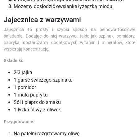
Możemy dosłodzić owsiankę łyżeczką miodu.
Jajecznica z warzywami
Jajecznica to prosty i szybki sposób na pełnowartościowe
śniadanie. Dodając do niej warzywa, takie jak szpinak, pomidory,
papryka, dostarczamy dodatkowych witamin i minerałów, które
wspierają koncentrację.
Składniki:
2-3 jajka
1 garść świeżego szpinaku
1 pomidor
1 mała papryka
Sól i pieprz do smaku
1 łyżka oliwy z oliwek
Przygotowanie:
Na patelni rozgrzewamy oliwę.