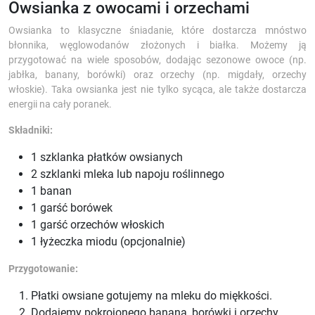
Owsianka z owocami i orzechami
Owsianka to klasyczne śniadanie, które dostarcza mnóstwo
błonnika, węglowodanów złożonych i białka. Możemy ją
przygotować na wiele sposobów, dodając sezonowe owoce (np.
jabłka, banany, borówki) oraz orzechy (np. migdały, orzechy
włoskie). Taka owsianka jest nie tylko sycąca, ale także dostarcza
energii na cały poranek.
Składniki:
1 szklanka płatków owsianych
2 szklanki mleka lub napoju roślinnego
1 banan
1 garść borówek
1 garść orzechów włoskich
1 łyżeczka miodu (opcjonalnie)
Przygotowanie:
Płatki owsiane gotujemy na mleku do miękkości.
Dodajemy pokrojonego banana, borówki i orzechy.