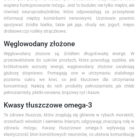
wspiera funkcjonowanie mózgu. Jest to budulec nie tylko mięśni, ale
również neuroprzekaźników, które odpowiadają za przesyłanie
informacji między komórkami nerwowymi. Uczniowie powinni
spożywać źródła białka, takie jak jaja, chudy ser, jogurt, mięso
drobiowe czy rośliny strączkowe.
Węglowodany złożone
Węglowodany złożone są źródłem długotrwałej energii. W
przeciwieństwie do cukrów prostych, które powodują szybkie, ale
krótkotrwałe wzrosty energii, węglowodany złożone uwalniają
glukozę stopniowo. Pomagają one w utrzymaniu stabilnego
poziomu cukru we krwi, co jest kluczowe dla utrzymania
koncentracji. Należą do nich produkty pełnoziarniste, jak chleb
pełnoziarnisty, płatki owsiane, brązowy ryż i kasze.
Kwasy tłuszczowe omega-3
Te zdrowe tłuszcze, które znajdują się głównie w rybach morskich,
orzechach włoskich i siemieniu lnianym, odgrywają znaczącą rolę w
zdrowiu mózgu. Kwasy tłuszczowe omega-3 wpływają na
elastyczność błon komórkowych neuronów, co ułatwia komunikację