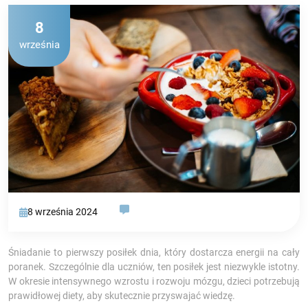
8
września
8 września 2024
Śniadanie to pierwszy posiłek dnia, który dostarcza energii na cały
poranek. Szczególnie dla uczniów, ten posiłek jest niezwykle istotny.
W okresie intensywnego wzrostu i rozwoju mózgu, dzieci potrzebują
prawidłowej diety, aby skutecznie przyswajać wiedzę.