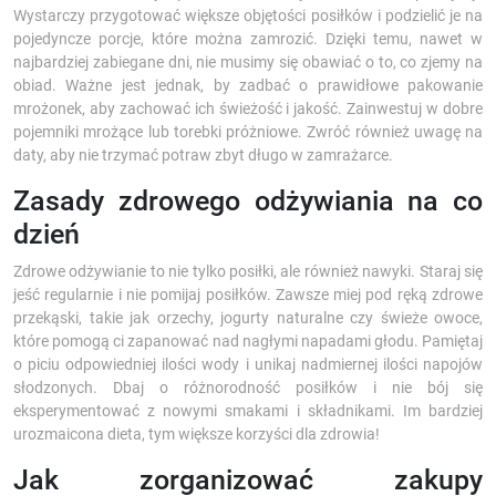
Wystarczy przygotować większe objętości posiłków i podzielić je na
pojedyncze porcje, które można zamrozić. Dzięki temu, nawet w
najbardziej zabiegane dni, nie musimy się obawiać o to, co zjemy na
obiad. Ważne jest jednak, by zadbać o prawidłowe pakowanie
mrożonek, aby zachować ich świeżość i jakość. Zainwestuj w dobre
pojemniki mrożące lub torebki próżniowe. Zwróć również uwagę na
daty, aby nie trzymać potraw zbyt długo w zamrażarce.
Zasady zdrowego odżywiania na co
dzień
Zdrowe odżywianie to nie tylko posiłki, ale również nawyki. Staraj się
jeść regularnie i nie pomijaj posiłków. Zawsze miej pod ręką zdrowe
przekąski, takie jak orzechy, jogurty naturalne czy świeże owoce,
które pomogą ci zapanować nad nagłymi napadami głodu. Pamiętaj
o piciu odpowiedniej ilości wody i unikaj nadmiernej ilości napojów
słodzonych. Dbaj o różnorodność posiłków i nie bój się
eksperymentować z nowymi smakami i składnikami. Im bardziej
urozmaicona dieta, tym większe korzyści dla zdrowia!
Jak zorganizować zakupy