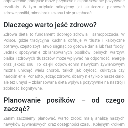
odpowiednie podejście może przynieść niespodziewanie pozytywne
rezultaty. W tym artykule odkryjemy, jak skutecznie planować
zdrowe posiłki, mimo braku czasu i nie przepłacać!
Dlaczego warto jeść zdrowo?
Zdrowa dieta to fundament dobrego zdrowia i samopoczucia. W
Polsce, gdzie tradycyjna kuchnia obfituje w tłuste i kaloryczne
potrawy, często zbyt łatwo sięgnąć po gotowe dania lub fast foody.
Jednak spożywanie zbilansowanych posiłków pełnych warzyw,
białka i zdrowych tłuszczów może wpływać na odporność, energię
oraz jakość snu. To dzięki odpowiednim nawykom żywieniowym
można uniknąć wielu chorób, takich jak otyłość, cukrzyca czy
nadciśnienie. Ponadto, jedząc zdrowo, dbamy nie tylko o nasze ciało,
ale też umysł – zbilansowana dieta wpływa pozytywnie na nastrój i
zdolności kognitywne.
Planowanie posiłków – od czego
zacząć?
Zanim zaczniemy planować, warto zrobić małą analizę naszych
nawyków żywieniowych oraz dostępności czasu. Kolejnym krokiem