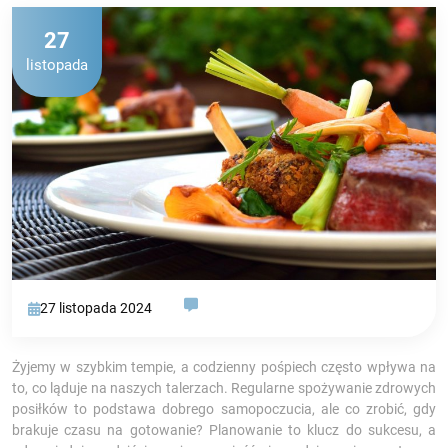
27
listopada
27 listopada 2024
Żyjemy w szybkim tempie, a codzienny pośpiech często wpływa na
to, co ląduje na naszych talerzach. Regularne spożywanie zdrowych
posiłków to podstawa dobrego samopoczucia, ale co zrobić, gdy
brakuje czasu na gotowanie? Planowanie to klucz do sukcesu, a