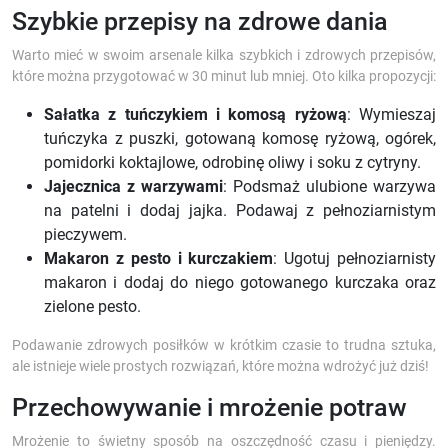
Szybkie przepisy na zdrowe dania
Warto mieć w swoim arsenale kilka szybkich i zdrowych przepisów,
które można przygotować w 30 minut lub mniej. Oto kilka propozycji:
Sałatka z tuńczykiem i komosą ryżową
: Wymieszaj
tuńczyka z puszki, gotowaną komosę ryżową, ogórek,
pomidorki koktajlowe, odrobinę oliwy i soku z cytryny.
Jajecznica z warzywami
: Podsmaż ulubione warzywa
na patelni i dodaj jajka. Podawaj z pełnoziarnistym
pieczywem.
Makaron z pesto i kurczakiem
: Ugotuj pełnoziarnisty
makaron i dodaj do niego gotowanego kurczaka oraz
zielone pesto.
Podawanie zdrowych posiłków w krótkim czasie to trudna sztuka,
ale istnieje wiele prostych rozwiązań, które można wdrożyć już dziś!
Przechowywanie i mrożenie potraw
Mrożenie to świetny sposób na oszczędność czasu i pieniędzy.