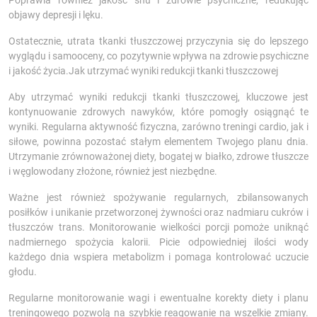
Poprawia również jakość snu i zdrowie psychiczne, redukując
objawy depresji i lęku.
Ostatecznie, utrata tkanki tłuszczowej przyczynia się do lepszego
wyglądu i samooceny, co pozytywnie wpływa na zdrowie psychiczne
i jakość życia.Jak utrzymać wyniki redukcji tkanki tłuszczowej
Aby utrzymać wyniki redukcji tkanki tłuszczowej, kluczowe jest
kontynuowanie zdrowych nawyków, które pomogły osiągnąć te
wyniki. Regularna aktywność fizyczna, zarówno treningi cardio, jak i
siłowe, powinna pozostać stałym elementem Twojego planu dnia.
Utrzymanie zrównoważonej diety, bogatej w białko, zdrowe tłuszcze
i węglowodany złożone, również jest niezbędne.
Ważne jest również spożywanie regularnych, zbilansowanych
posiłków i unikanie przetworzonej żywności oraz nadmiaru cukrów i
tłuszczów trans. Monitorowanie wielkości porcji pomoże uniknąć
nadmiernego spożycia kalorii. Picie odpowiedniej ilości wody
każdego dnia wspiera metabolizm i pomaga kontrolować uczucie
głodu.
Regularne monitorowanie wagi i ewentualne korekty diety i planu
treningowego pozwolą na szybkie reagowanie na wszelkie zmiany.