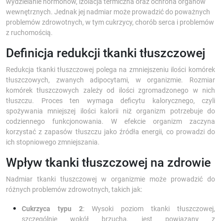
wydzielanie hormonów, izolacja termiczna oraz ochrona organów
wewnętrznych. Jednak jej nadmiar może prowadzić do poważnych
problemów zdrowotnych, w tym cukrzycy, chorób serca i problemów
z ruchomością.
Definicja redukcji tkanki tłuszczowej
Redukcja tkanki tłuszczowej polega na zmniejszeniu ilości komórek
tłuszczowych, zwanych adipocytami, w organizmie. Rozmiar
komórek tłuszczowych zależy od ilości zgromadzonego w nich
tłuszczu. Proces ten wymaga deficytu kalorycznego, czyli
spożywania mniejszej ilości kalorii niż organizm potrzebuje do
codziennego funkcjonowania. W efekcie organizm zaczyna
korzystać z zapasów tłuszczu jako źródła energii, co prowadzi do
ich stopniowego zmniejszania.
Wpływ tkanki tłuszczowej na zdrowie
Nadmiar tkanki tłuszczowej w organizmie może prowadzić do
różnych problemów zdrowotnych, takich jak:
Cukrzyca typu 2
: Wysoki poziom tkanki tłuszczowej,
szczególnie wokół brzucha, jest powiązany z