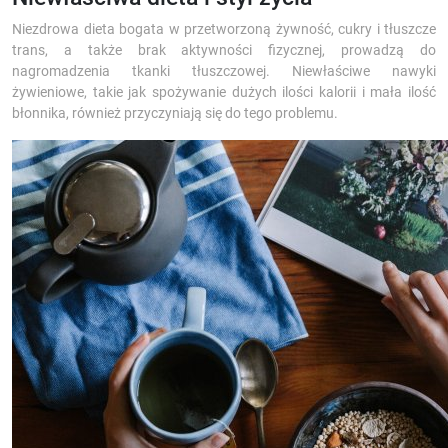
Niezdrowa dieta bogata w przetworzoną żywność, cukry i tłuszcze
trans, a także brak aktywności fizycznej, prowadzą do
nagromadzenia tkanki tłuszczowej. Niewłaściwe nawyki
żywieniowe, takie jak spożywanie dużych ilości kalorii i mała ilość
błonnika, również przyczyniają się do tego problemu.