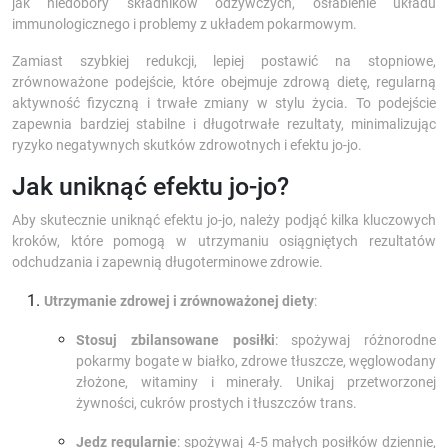
jak niedobory składników odżywczych, osłabienie układu
immunologicznego i problemy z układem pokarmowym.
Zamiast szybkiej redukcji, lepiej postawić na stopniowe,
zrównoważone podejście, które obejmuje zdrową dietę, regularną
aktywność fizyczną i trwałe zmiany w stylu życia. To podejście
zapewnia bardziej stabilne i długotrwałe rezultaty, minimalizując
ryzyko negatywnych skutków zdrowotnych i efektu jo-jo.
Jak uniknąć efektu jo-jo?
Aby skutecznie uniknąć efektu jo-jo, należy podjąć kilka kluczowych
kroków, które pomogą w utrzymaniu osiągniętych rezultatów
odchudzania i zapewnią długoterminowe zdrowie.
Utrzymanie zdrowej i zrównoważonej diety
:
Stosuj zbilansowane posiłki
: spożywaj różnorodne
pokarmy bogate w białko, zdrowe tłuszcze, węglowodany
złożone, witaminy i minerały. Unikaj przetworzonej
żywności, cukrów prostych i tłuszczów trans.
Jedz regularnie
: spożywaj 4-5 małych posiłków dziennie,