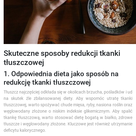
Skuteczne sposoby redukcji tkanki
tłuszczowej
1. Odpowiednia dieta jako sposób na
redukcję tkanki tłuszczowej
Tłuszcz najczęściej odkłada się w okolicach brzucha, pośladków i ud
na skutek źle zbilansowanej diety. Aby wspomóc utratę tkanki
tłuszczowej, warto spożywać chude mięsa, ryby, nasiona roślin oraz
węglowodany złożone o niskim indeksie glikemicznym. Aby spalić
tkankę tłuszczową, warto stosować dietę bogatą w białko, zdrowe
tłuszcze i węglowodany złożone. Kluczowe jest również utrzymanie
deficytu kalorycznego.